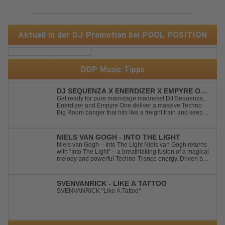
Aktuell in der DJ Promotion bei POOL POSITION
DDP Music Tipps
DJ SEQUENZA X ENERDIZER X EMPYRE ONE
- UNTIL THE MORNING LIGHT
Get ready for pure mainstage madness! DJ Sequenza,
Enerdizer and Empyre One deliver a massive Techno
Big Room banger that hits like a freight train and keeps
the energy at maximum from the first kick to the final
drop. Packed with explosive synths, pounding basslines
and an unstoppable festival...
NIELS VAN GOGH - INTO THE LIGHT
Niels van Gogh – Into The Light Niels van Gogh returns
with “Into The Light” – a breathtaking fusion of a magical
melody and powerful Techno-Trance energy. Driven by
euphoric synths, soaring emotions, and a massive peak-
time groove, this track delivers pure goosebumps from
start to finish. Kn...
SVENVANRICK - LIKE A TATTOO
SVENVANRICK "Like A Tattoo"