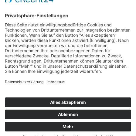
Top Neueinsteiger
Highscores
Jahrescharts
Top 100
Hot 50
Top Neueinsteiger
Highscores
Jahrescharts
DJ-Promo buchen