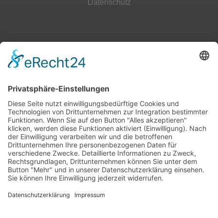
Datenschutz
Top 100
Hot 50
Top Neueinsteiger
Highscores
Jahrescharts
Top 100
Hot 50
Top Neueinsteiger
Highscores
Jahrescharts