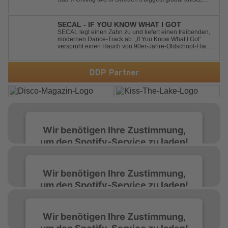
'Happiness Is So Sad' is a record that reflects on how the
happiest moments are often the hardest to say goodbye
to // The track was ...
SECAL - IF YOU KNOW WHAT I GOT
SECAL legt einen Zahn zu und liefert einen treibenden,
modernen Dance-Track ab. „If You Know What I Got“
versprüht einen Hauch von 90er-Jahre-Oldschool-Flair,
kombiniert mit frischen, neuen Elementen – perfekt für
Dance- oder Workout-Playlists und natürlich ideal für
Club- und Festival-Sets.
DDP Partner
Wir benötigen Ihre Zustimmung,
um den Spotify-Service zu laden!
Wir verwenden Spotify, um Inhalte
Wir benötigen Ihre Zustimmung,
einzubetten. Dieser Service kann Daten zu
um den Spotify-Service zu laden!
Ihren Aktivitäten sammeln. Bitte lesen Sie die
Details durch und stimmen Sie der Nutzung
des Service zu, um diese Inhalte anzuzeigen.
Wir verwenden Spotify, um Inhalte
Wir benötigen Ihre Zustimmung,
einzubetten. Dieser Service kann Daten zu