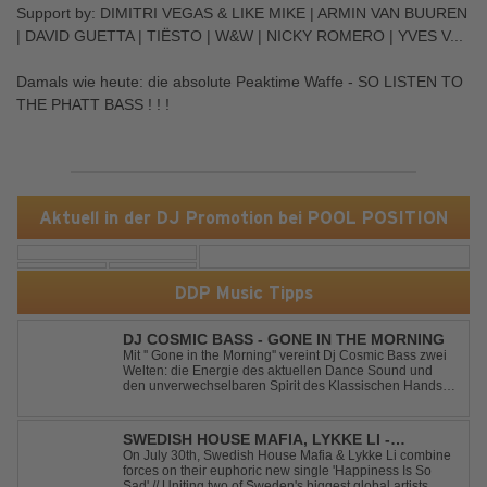
Support by: DIMITRI VEGAS & LIKE MIKE | ARMIN VAN BUUREN
| DAVID GUETTA | TIËSTO | W&W | NICKY ROMERO | YVES V...
Damals wie heute: die absolute Peaktime Waffe - SO LISTEN TO
THE PHATT BASS ! ! !
Aktuell in der DJ Promotion bei POOL POSITION
DDP Music Tipps
DJ COSMIC BASS - GONE IN THE MORNING
Mit '' Gone in the Morning'' vereint Dj Cosmic Bass zwei
Welten: die Energie des aktuellen Dance Sound und
den unverwechselbaren Spirit des Klassischen Hands
Up. Ein Soundtrack für eine unvergessliche Nacht!
SWEDISH HOUSE MAFIA, LYKKE LI -
HAPPINESS IS SO SAD
On July 30th, Swedish House Mafia & Lykke Li combine
forces on their euphoric new single 'Happiness Is So
Sad' // Uniting two of Sweden's biggest global artists,