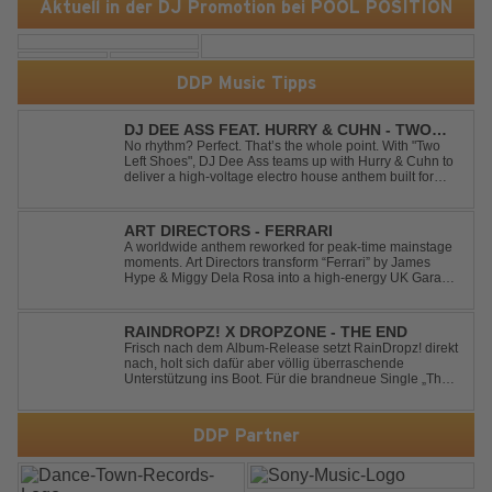
Aktuell in der DJ Promotion bei POOL POSITION
DDP Music Tipps
DJ DEE ASS FEAT. HURRY & CUHN - TWO
LEFT SHOES
No rhythm? Perfect. That’s the whole point. With "Two
Left Shoes", DJ Dee Ass teams up with Hurry & Cuhn to
deliver a high-voltage electro house anthem built for
chaotic dancefloors and unforgettable nights. Loud,
unapologetic, and irresistibly catchy, this track turns
clumsiness into confid...
ART DIRECTORS - FERRARI
A worldwide anthem reworked for peak-time mainstage
moments. Art Directors transform “Ferrari” by James
Hype & Miggy Dela Rosa into a high-energy UK Garage
House weapon, packed with punchy grooves and
irresistible momentum. Designed for clubs and festival
crowds alike, this remix elevates the o...
RAINDROPZ! X DROPZONE - THE END
Frisch nach dem Album-Release setzt RainDropz! direkt
nach, holt sich dafür aber völlig überraschende
Unterstützung ins Boot. Für die brandneue Single „The
End“ reaktiviert der Produzent eines seiner zusätzlichen
Artist-Alias-Projekte "DropZone", um das es jahrelang
still war. „The End“ ist ei...
DDP Partner