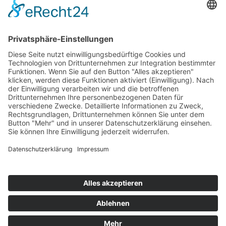
Top 100
Hot 50
Top Neueinsteiger
Highscores
Jahrescharts
Top 100
Hot 50
Top Neueinsteiger
Highscores
Jahrescharts
DJ-Promo buchen