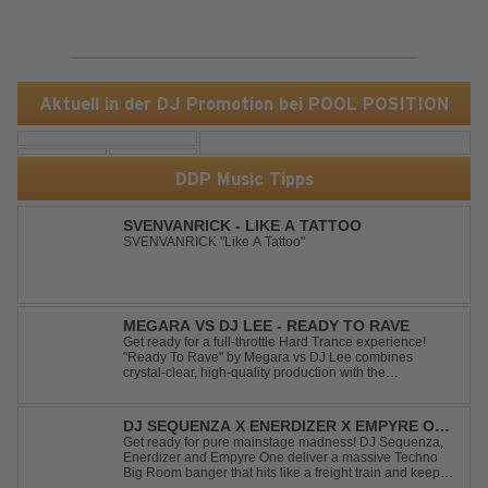
Aktuell in der DJ Promotion bei POOL POSITION
DDP Music Tipps
SVENVANRICK - LIKE A TATTOO
SVENVANRICK "Like A Tattoo"
MEGARA VS DJ LEE - READY TO RAVE
Get ready for a full-throttle Hard Trance experience!
"Ready To Rave" by Megara vs DJ Lee combines
crystal-clear, high-quality production with the
unmistakable spirit of the '90s. Driven by an uplifting,
high-energy melody and pounding, stomping drums, this
track delivers pure rave nostalgia wh...
DJ SEQUENZA X ENERDIZER X EMPYRE ONE
- UNTIL THE MORNING LIGHT
Get ready for pure mainstage madness! DJ Sequenza,
Enerdizer and Empyre One deliver a massive Techno
Big Room banger that hits like a freight train and keeps