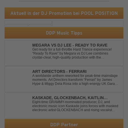
Aktuell in der DJ Promotion bei POOL POSITION
DDP Music Tipps
MEGARA VS DJ LEE - READY TO RAVE
Get ready for a full-throttle Hard Trance experience!
"Ready To Rave" by Megara vs DJ Lee combines
crystal-clear, high-quality production with the
unmistakable spirit of the '90s. Driven by an uplifting,
high-energy melody and pounding, stomping drums, this
track delivers pure rave nostalgia wh...
ART DIRECTORS - FERRARI
A worldwide anthem reworked for peak-time mainstage
moments. Art Directors transform “Ferrari” by James
Hype & Miggy Dela Rosa into a high-energy UK Garage
House weapon, packed with punchy grooves and
irresistible momentum. Designed for clubs and festival
crowds alike, this remix elevates the o...
KASKADE, GLOCKENBACH, KAITLIN
ARAGON - RUNAWAY
Eight-time GRAMMY-nominated producer, DJ, and
electronic music icon Kaskade joins forces with masked
electronic artist GLOCKENBACH and rising vocalist
Kaitlin Aragon for their new collaboration “Runaway,”
arriving July 31st. The track marks the fourth single from
Kaskade’s forthcoming ORIGIN...
DDP Partner