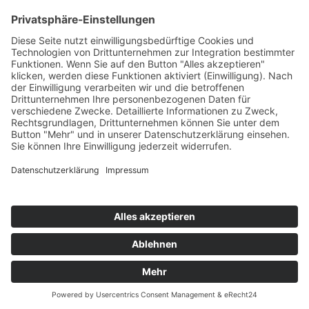
Highscores
Jahrescharts
Top 100
Hot 50
Top Neueinsteiger
Highscores
Jahrescharts
DJ-Promo buchen