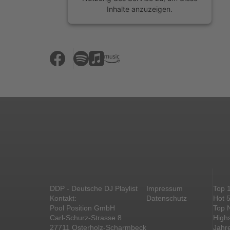
Inhalte anzuzeigen.
Mehr Informationen
Akzeptieren
powered by
Usercentrics Consent
Management Platform
&
eRecht24
DDP - Deutsche DJ Playlist
Impressum
Top 
Kontakt:
Datenschutz
Hot 
Pool Position GmbH
Top 
Carl-Schurz-Strasse 8
High
27711 Osterholz-Scharmbeck
Jahr