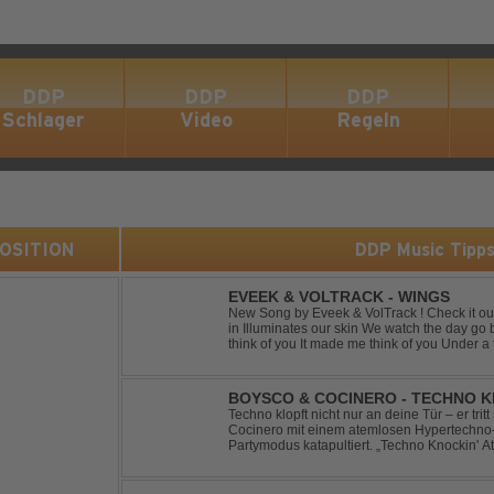
DDP
DDP
DDP
Schlager
Video
Regeln
 POSITION
DDP Music Tipp
EVEEK & VOLTRACK - WINGS
New Song by Eveek & VolTrack ! Check it out... Lyrics: Sunlight comes cre
in Illuminates our skin We watch the day go by Stories of all we did It made me
think of you It made me think of you Under a trillion stars We danced on top of
cars ...
BOYSCO & COCINERO - TECHNO K
Techno klopft nicht nur an deine Tür – er trit
Cocinero mit einem atemlosen Hypertechno-T
Partymodus katapultiert. „Techno Knockin' A
nach vorn. Bounce, bounce, bounce!