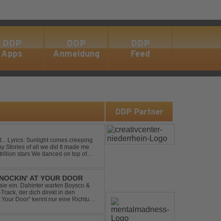
DDP
DDP
DDP
Apps
Anmeldung
Feed
s
DDP Partner
eping
NOCKIN' AT YOUR DOOR
t sie ein. Dahinter warten Boysco &
rack, der dich direkt in den
t Your Door“ kennt nur eine Richtung: