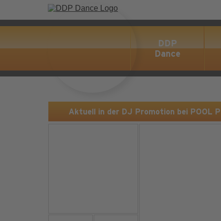
DDP
Dance
Aktuell in der DJ Promotion bei POOL