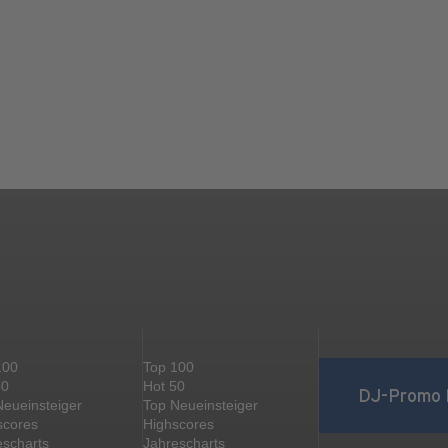
100
Top 100
50
Hot 50
DJ-Promo 
Neueinsteiger
Top Neueinsteiger
scores
Highscores
escharts
Jahrescharts