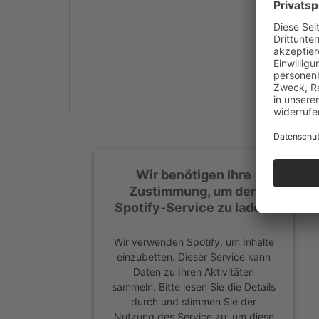
Mehr Informationen
Akzeptieren
powered by
Usercentrics
Consent Management
Platform
&
eRecht24
Wir benötigen Ihre
Zustimmung, um den
Spotify-Service zu laden!
Wir verwenden Spotify, um Inhalte
einzubetten. Dieser Service kann
Daten zu Ihren Aktivitäten
sammeln. Bitte lesen Sie die Details
durch und stimmen Sie der
Nutzung des Service zu, um diese