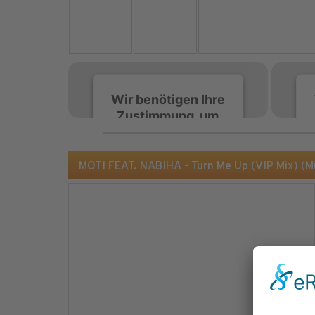
Wir benötigen Ihre
Zustimmung, um
den Spotify-
Service zu laden!
MOTI FEAT. NABIHA - Turn Me Up (VIP Mix) (M
Wir verwenden Spotify,
um Inhalte einzubetten.
Dieser Service kann
Daten zu Ihren
Aktivitäten sammeln.
Bitte lesen Sie die Details
durch und stimmen Sie
der Nutzung des Service
zu, um diese Inhalte
anzuzeigen.