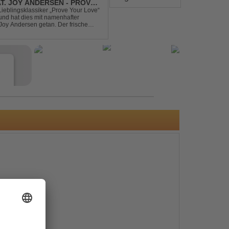
AT. JOY ANDERSEN - PROVE
Lieblingsklassiker „Prove Your Love“
und hat dies mit namenhafter
oy Andersen getan. Der frische
ert direkt wieder zum tanz...
e
s
e