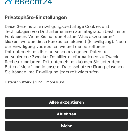
Hot 50
Top Neueinsteiger
Highscores
Jahrescharts
Top 100
Hot 50
Top Neueinsteiger
Highscores
Jahrescharts
DJ-Promo buchen