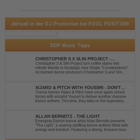
Aktuell in der DJ Promotion bei POOL POSITION
DDP Music Tipps
CHRISTOPHER S X SLIN PROJECT -
CONSTELLATIONS
Christopher S & Slin Project turn coffee stains into
infinite Worlds in Nostalgic new Single "Constellations".
Acclaimed dance producers Christopher S and Slin
Project have joined forces once again to deliver their
highly anticipated new single, "Constellations." Moving
away from standard club ...
XIJARO & PITCH WITH YOUSSRI - DON'T
YOU WORRY CHILD
Trance heroes Xijaro & Pitch have once again joined
forces with vocalist Youssri to deliver another massive
trance anthem. This time, they take on the legendary
Swedish House Mafia classic "Don't You Worry Child"
and transform it into a breathtaking trance banger while
perfectly preserving the...
ALLAN BERNDTZ - THE LIGHT
Emerging Danish trance artist Allan Berndtz presents
“The Light,” a soaring uplifting trance anthem filled with
energy and emotion. Featuring a strong, forward-moving
melody, the track showcases the signature quality and
spirit of a Future Sequence release.