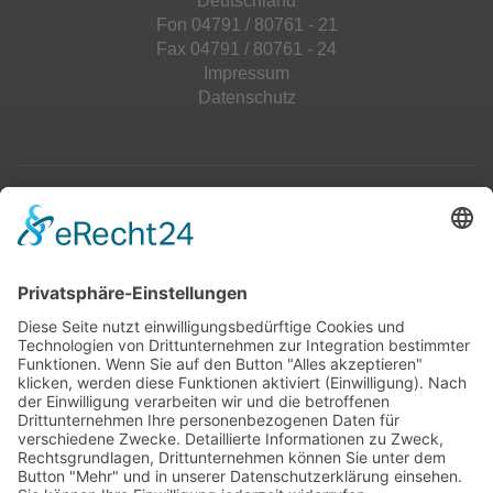
Deutschland
Fon 04791 / 80761 - 21
Fax 04791 / 80761 - 24
Impressum
Datenschutz
Top 100
Hot 50
Top Neueinsteiger
Highscores
Jahrescharts
Top 100
Hot 50
Top Neueinsteiger