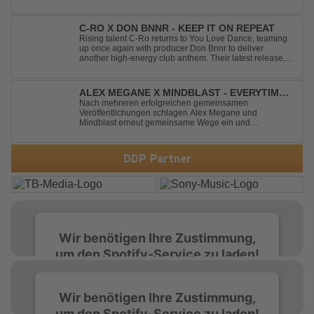
timeless classic with a fresh, modern approach.
Featuring an original vocal hook and a contemporary
production style, they respectf...
C-RO X DON BNNR - KEEP IT ON REPEAT
Rising talent C-Ro returns to You Love Dance, teaming
up once again with producer Don Bnnr to deliver
another high-energy club anthem. Their latest release,
"Keep It On Repeat," fuses an infectious vocal hook with
a driving blend of Techno and House, creating the
perfect soundtrack for peak-tim...
ALEX MEGANE X MINDBLAST - EVERYTIME
WE TOUCH
Nach mehreren erfolgreichen gemeinsamen
Veröffentlichungen schlagen Alex Megane und
Mindblast erneut gemeinsame Wege ein und
präsentieren mit Everytime We Touch ihre neueste
Zusammenarbeit. Für ihre aktuelle Single haben sie sich
einen echten Klassiker vorgenommen: den
DDP Partner
unvergessenen Song von Ma...
Wir benötigen Ihre Zustimmung,
um den Spotify-Service zu laden!
Wir verwenden Spotify, um Inhalte
Wir benötigen Ihre Zustimmung,
einzubetten. Dieser Service kann Daten zu
um den Spotify-Service zu laden!