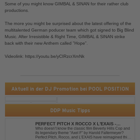
Some of you might know GIMBAL & SINAN for their rather club
productions.
The more you might be surprised about the latest offering of the
multitalented German poducer team which got signed to Big Blind
Music. After Irresistible & Right Time, GIMBAL & SINAN strike
back with their new Anthem called ”Hope”.
Videolink: https://youtu.be/yCIRzcrXmNk
Aktuell in der DJ Promotion bei POOL POSITION
DDP Music Tipps
PERFECT PITCH X ROCCO X L'EXAIS -
DANCING ON FIRE
Who doesn’t know the classic film Beverly Hills Cop and
its legendary theme “Axel F” by Harold Faltermeyer?
Perfect Pitch, Rocco, and L’EXAIS have reimagined this