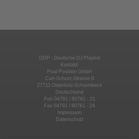
einzubetten. Dieser Service kann Daten zu
Ihren Aktivitäten sammeln. Bitte lesen Sie die
Mehr Informationen
powered by
Usercentrics Consent
Details durch und stimmen Sie der Nutzung
Management Platform
&
eRecht24
des Service zu, um diese Inhalte anzuzeigen.
Akzeptieren
Mehr Informationen
powered by
Usercentrics Consent
Management Platform
&
eRecht24
Akzeptieren
DDP - Deutsche DJ Playlist
powered by
Usercentrics Consent
Kontakt:
Management Platform
&
eRecht24
Pool Position GmbH
Carl-Schurz-Strasse 8
27711 Osterholz-Scharmbeck
Deutschland
Fon 04791 / 80761 - 21
Fax 04791 / 80761 - 24
Impressum
Datenschutz