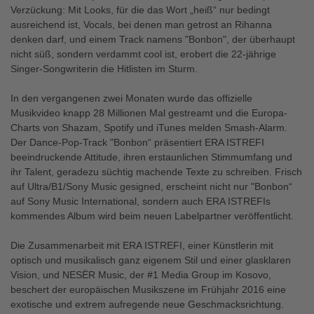
Verzückung: Mit Looks, für die das Wort „heiß“ nur bedingt
ausreichend ist, Vocals, bei denen man getrost an Rihanna
denken darf, und einem Track namens "Bonbon", der überhaupt
nicht süß, sondern verdammt cool ist, erobert die 22-jährige
Singer-Songwriterin die Hitlisten im Sturm.
In den vergangenen zwei Monaten wurde das offizielle
Musikvideo knapp 28 Millionen Mal gestreamt und die Europa-
Charts von Shazam, Spotify und iTunes melden Smash-Alarm.
Der Dance-Pop-Track "Bonbon“ präsentiert ERA ISTREFI
beeindruckende Attitude, ihren erstaunlichen Stimmumfang und
ihr Talent, geradezu süchtig machende Texte zu schreiben. Frisch
auf Ultra/B1/Sony Music gesigned, erscheint nicht nur "Bonbon“
auf Sony Music International, sondern auch ERA ISTREFIs
kommendes Album wird beim neuen Labelpartner veröffentlicht.
Die Zusammenarbeit mit ERA ISTREFI, einer Künstlerin mit
optisch und musikalisch ganz eigenem Stil und einer glasklaren
Vision, und NESËR Music, der #1 Media Group im Kosovo,
beschert der europäischen Musikszene im Frühjahr 2016 eine
exotische und extrem aufregende neue Geschmacksrichtung.