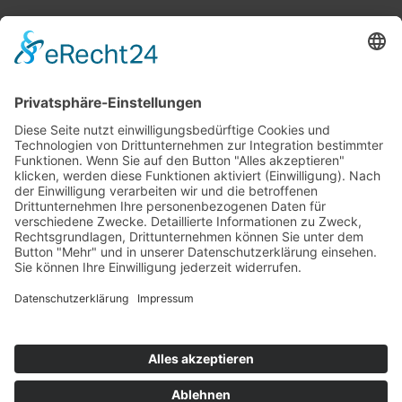
Top 100
Hot 50
Top Neueinsteiger
Highscores
Jahrescharts
Top 100
Hot 50
Top Neueinsteiger
Highscores
Jahrescharts