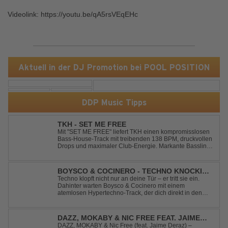
Videolink: https://youtu.be/qA5rsVEqEHc
Aktuell in der DJ Promotion bei POOL POSITION
DDP Music Tipps
TKH - SET ME FREE
Mit "SET ME FREE" liefert TKH einen kompromisslosen
Bass-House-Track mit treibenden 138 BPM, druckvollen
Drops und maximaler Club-Energie. Markante Basslines
treffen auf hypnotische Vocals und einen Build-up, der
die Spannung konsequent bis zu den Drops nach oben
schraubt. Der Track hat die no...
BOYSCO & COCINERO - TECHNO KNOCKIN'
AT YOUR DOOR
Techno klopft nicht nur an deine Tür – er tritt sie ein.
Dahinter warten Boysco & Cocinero mit einem
atemlosen Hypertechno-Track, der dich direkt in den
Partymodus katapultiert. „Techno Knockin' At Your Door“
kennt nur eine Richtung: nach vorn. Bounce, bounce,
bounce!
DAZZ, MOKABY & NIC FREE FEAT. JAIME
DERAZ - FIREWORK
DAZZ, MOKABY & Nic Free (feat. Jaime Deraz) –