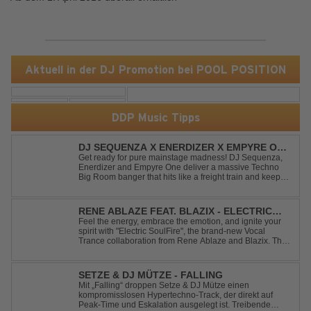
Aktuell in der DJ Promotion bei POOL POSITION
DDP Music Tipps
DJ SEQUENZA X ENERDIZER X EMPYRE ONE
- UNTIL THE MORNING LIGHT
Get ready for pure mainstage madness! DJ Sequenza,
Enerdizer and Empyre One deliver a massive Techno
Big Room banger that hits like a freight train and keeps
the energy at maximum from the first kick to the final
drop. Packed with explosive synths, pounding basslines
and an unstoppable festival...
RENE ABLAZE FEAT. BLAZIX - ELECTRIC
SOULFIRE
Feel the energy, embrace the emotion, and ignite your
spirit with "Electric SoulFire", the brand-new Vocal
Trance collaboration from Rene Ablaze and Blazix. This
release delivers two unique journeys through the world
of uplifting melodies and powerful vocals. Classic
Uplifting Vocal Trance me...
SETZE & DJ MÜTZE - FALLING
Mit „Falling“ droppen Setze & DJ Mütze einen
kompromisslosen Hypertechno-Track, der direkt auf
Peak-Time und Eskalation ausgelegt ist. Treibende