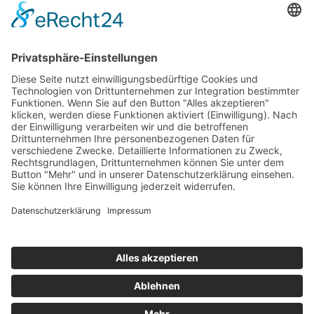
Top 100
Hot 50
Top Neueinsteiger
Highscores
Jahrescharts
Top 100
Hot 50
Top Neueinsteiger
Highscores
Jahrescharts
DJ-Promo buchen