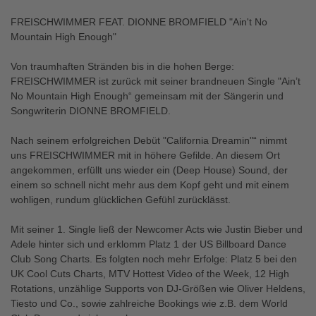
FREISCHWIMMER FEAT. DIONNE BROMFIELD "Ain't No
Mountain High Enough"
Von traumhaften Stränden bis in die hohen Berge:
FREISCHWIMMER ist zurück mit seiner brandneuen Single "Ain’t
No Mountain High Enough“ gemeinsam mit der Sängerin und
Songwriterin DIONNE BROMFIELD.
Nach seinem erfolgreichen Debüt "California Dreamin"“ nimmt
uns FREISCHWIMMER mit in höhere Gefilde. An diesem Ort
angekommen, erfüllt uns wieder ein (Deep House) Sound, der
einem so schnell nicht mehr aus dem Kopf geht und mit einem
wohligen, rundum glücklichen Gefühl zurücklässt.
Mit seiner 1. Single ließ der Newcomer Acts wie Justin Bieber und
Adele hinter sich und erklomm Platz 1 der US Billboard Dance
Club Song Charts. Es folgten noch mehr Erfolge: Platz 5 bei den
UK Cool Cuts Charts, MTV Hottest Video of the Week, 12 High
Rotations, unzählige Supports von DJ-Größen wie Oliver Heldens,
Tiesto und Co., sowie zahlreiche Bookings wie z.B. dem World