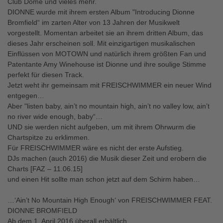
Club Dome und vieles mehr.
DIONNE wurde mit ihrem ersten Album "Introducing Dionne
Bromfield“ im zarten Alter von 13 Jahren der Musikwelt
vorgestellt. Momentan arbeitet sie an ihrem dritten Album, das
dieses Jahr erscheinen soll. Mit einzigartigen musikalischen
Einflüssen von MOTOWN und natürlich ihrem größten Fan und
Patentante Amy Winehouse ist Dionne und ihre soulige Stimme
perfekt für diesen Track.
Jetzt weht ihr gemeinsam mit FREISCHWIMMER ein neuer Wind
entgegen…
Aber "listen baby, ain’t no mountain high, ain’t no valley low, ain’t
no river wide enough, baby“…
UND sie werden nicht aufgeben, um mit ihrem Ohrwurm die
Chartspitze zu erklimmen.
Für FREISCHWIMMER wäre es nicht der erste Aufstieg.
DJs machen (auch 2016) die Musik dieser Zeit und erobern die
Charts [FAZ – 11.06.15]
und einen Hit sollte man schon jetzt auf dem Schirm haben…
…‘Ain’t No Mountain High Enough‘ von FREISCHWIMMER FEAT.
DIONNE BROMFIELD
Ab dem 1. April 2016 überall erhältlich