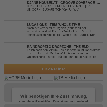
DJANE HOUSEKAT | GROOVE COVERAGE |
BAD UNICORN | SUGAR3ITCH - CRY FOR
DJANE HOUSEKAT | GROOVE COVERAGE | BAD
UNICORN | SUGAR3ITCH "Cry For You"
YOU
LUCAS ONE - THIS WHOLE TIME
Nach der Veröffentlichung von „You“ kehrt der
schwedische Hard-Dance-Künstler Lucas One mit
seiner zweiten Single „This Whole Time“ zurück. Der
Track verbindet emotionale Texte mit der kraftvollen
Energie des Hard Dance und erzählt eine Geschichte
von Reue, Liebeskummer und der Erkenntnis des w...
RAINDROPZ! X DROPZONE - THE END
Frisch nach dem Album-Release setzt RainDropz! direkt
nach, holt sich dafür aber völlig überraschende
Unterstützung ins Boot. Für die brandneue Single „The
End“ reaktiviert der Produzent eines seiner zusätzlichen
Artist-Alias-Projekte "DropZone", um das es jahrelang
still war. „The End“ ist ei...
DDP Partner
Wir benötigen Ihre Zustimmung,
um den Spotify-Service zu laden!