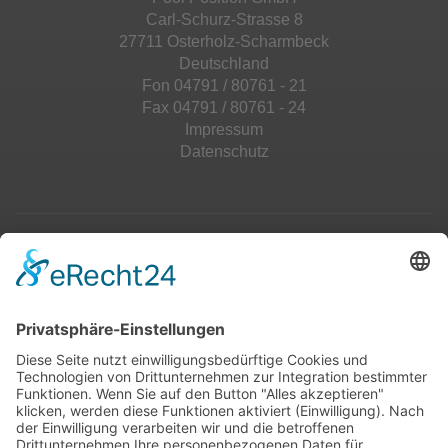
Carl-Schurz-Strasse 8
27711 Osterholz-Scharmbeck
Deutschland
Fon 04791 / 80761 - 21
Fax 04791 / 80761 - 24
Impressum
Datenschutz
Top 100
Hot 50
Top Neueinsteiger
Highscores
Jahrescharts
Top 100