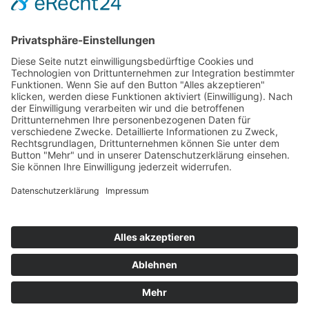
Hot 50
Top Neueinsteiger
Highscores
Jahrescharts
Top 100
Hot 50
Top Neueinsteiger
Highscores
Jahrescharts
DJ-Promo buchen