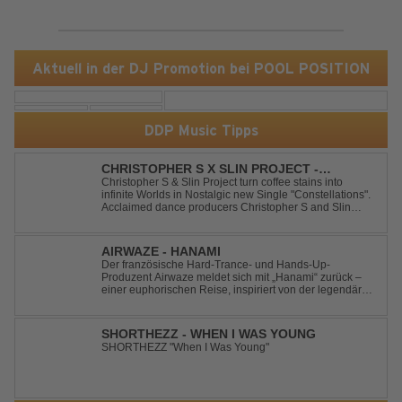
Aktuell in der DJ Promotion bei POOL POSITION
DDP Music Tipps
CHRISTOPHER S X SLIN PROJECT -
CONSTELLATIONS
Christopher S & Slin Project turn coffee stains into
infinite Worlds in Nostalgic new Single "Constellations".
Acclaimed dance producers Christopher S and Slin
Project have joined forces once again to deliver their
highly anticipated new single, "Constellations." Moving
away from standard club ...
AIRWAZE - HANAMI
Der französische Hard-Trance- und Hands-Up-
Produzent Airwaze meldet sich mit „Hanami“ zurück –
einer euphorischen Reise, inspiriert von der legendären
japanischen Kirschblütenzeit. Durch die Kombination
aus mitreißenden Melodien, energiegeladenen
Rhythmen und emotionalen Vocals fängt der Track ...
SHORTHEZZ - WHEN I WAS YOUNG
SHORTHEZZ "When I Was Young"