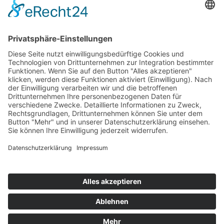
Top 100
Hot 50
Top Neueinsteiger
Highscores
Jahrescharts
Top 100
Hot 50
Top Neueinsteiger
Highscores
Jahrescharts
DJ-Promo buchen