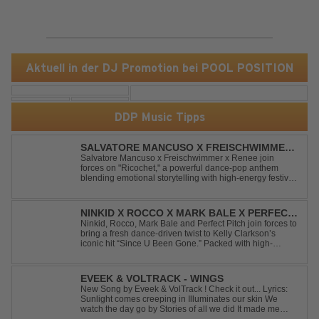
Aktuell in der DJ Promotion bei POOL POSITION
DDP Music Tipps
SALVATORE MANCUSO X FREISCHWIMMER
X RENEE - RICOCHET
Salvatore Mancuso x Freischwimmer x Renee join
forces on "Ricochet," a powerful dance-pop anthem
blending emotional storytelling with high-energy festival
production. Inspired by Bruce Springsteen's For You, the
track transforms a timeless theme into a fresh, modern
dance experience. Crafted by...
NINKID X ROCCO X MARK BALE X PERFECT
PITCH - SINCE U BEEN GONE
Ninkid, Rocco, Mark Bale and Perfect Pitch join forces to
bring a fresh dance-driven twist to Kelly Clarkson’s
iconic hit “Since U Been Gone.” Packed with high-
energy beats, uplifting vibes and a festival-ready sound,
this cover is built for peak-time sets, radio rotations and
every dancefloor ...
EVEEK & VOLTRACK - WINGS
New Song by Eveek & VolTrack ! Check it out... Lyrics:
Sunlight comes creeping in Illuminates our skin We
watch the day go by Stories of all we did It made me