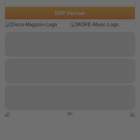
production. Inspired by Bruce Springsteen's For You, the
track transforms a timeless theme into a fresh, modern
dance experience. Crafted by...
DDP Partner