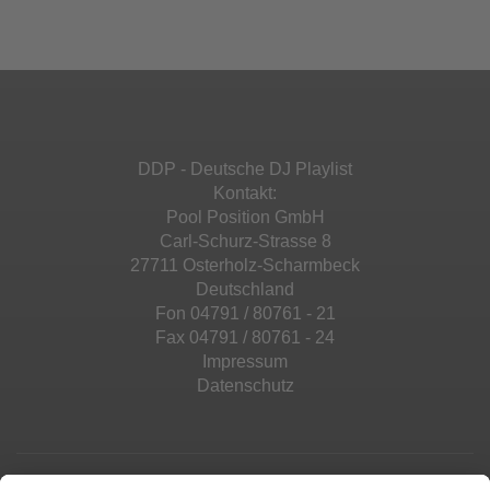
DDP - Deutsche DJ Playlist
Kontakt:
Pool Position GmbH
Carl-Schurz-Strasse 8
27711 Osterholz-Scharmbeck
Deutschland
Fon 04791 / 80761 - 21
Fax 04791 / 80761 - 24
Impressum
Datenschutz