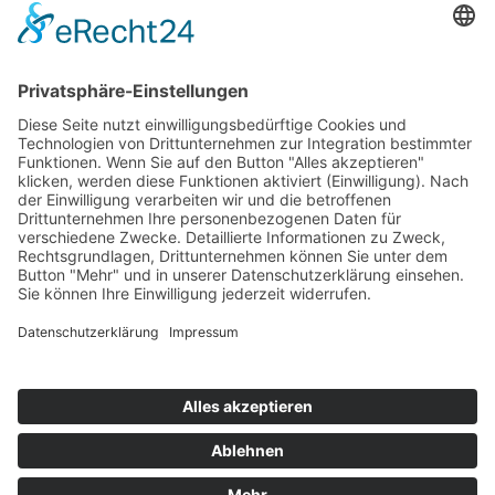
Top 100
Hot 50
Top Neueinsteiger
Highscores
Jahrescharts
Top 100
Hot 50
Top Neueinsteiger
Highscores
Jahrescharts
DJ-Promo buchen