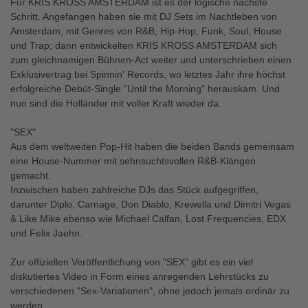
Für KRIS KROSS AMSTERDAM ist es der logische nächste
Schritt. Angefangen haben sie mit DJ Sets im Nachtleben von
Amsterdam, mit Genres von R&B, Hip-Hop, Funk, Soul, House
und Trap; dann entwickelten KRIS KROSS AMSTERDAM sich
zum gleichnamigen Bühnen-Act weiter und unterschrieben einen
Exklusivertrag bei Spinnin' Records, wo letztes Jahr ihre höchst
erfolgreiche Debüt-Single "Until the Morning" herauskam. Und
nun sind die Holländer mit voller Kraft wieder da.
"SEX"
Aus dem weltweiten Pop-Hit haben die beiden Bands gemeinsam
eine House-Nummer mit sehnsuchtsvollen R&B-Klängen
gemacht.
Inzwischen haben zahlreiche DJs das Stück aufgegriffen,
darunter Diplo, Carnage, Don Diablo, Krewella und Dimitri Vegas
& Like Mike ebenso wie Michael Calfan, Lost Frequencies, EDX
und Felix Jaehn.
Zur offiziellen Veröffentlichung von "SEX" gibt es ein viel
diskutiertes Video in Form eines anregenden Lehrstücks zu
verschiedenen "Sex-Variationen", ohne jedoch jemals ordinär zu
werden...