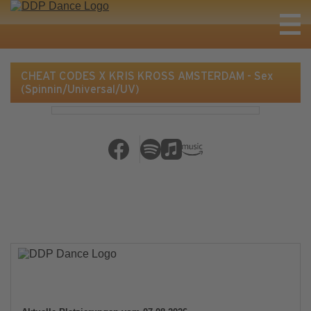
CHEAT CODES X KRIS KROSS AMSTERDAM - Sex
(Spinnin/Universal/UV)