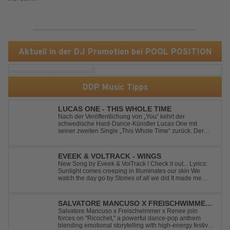
Aktuell in der DJ Promotion bei POOL POSITION
DDP Music Tipps
LUCAS ONE - THIS WHOLE TIME
Nach der Veröffentlichung von „You“ kehrt der
schwedische Hard-Dance-Künstler Lucas One mit
seiner zweiten Single „This Whole Time“ zurück. Der
Track verbindet emotionale Texte mit der kraftvollen
Energie des Hard Dance und erzählt eine Geschichte
von Reue, Liebeskummer und der Erkenntnis des w...
EVEEK & VOLTRACK - WINGS
New Song by Eveek & VolTrack ! Check it out... Lyrics:
Sunlight comes creeping in Illuminates our skin We
watch the day go by Stories of all we did It made me
think of you It made me think of you Under a trillion stars
We danced on top of cars ...
SALVATORE MANCUSO X FREISCHWIMMER
X RENEE - RICOCHET
Salvatore Mancuso x Freischwimmer x Renee join
forces on "Ricochet," a powerful dance-pop anthem
blending emotional storytelling with high-energy festival