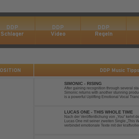
DDP
DDP
DDP
Schlager
Video
Regeln
 POSITION
DDP Music Tipp
SIMONIC - RISING
After gaining recognition through several st
Simonic returns with another stunning produ
is a powerful Uplifting Emotional Vocal Tra
vocals, uplifting energy, and goosebump-ind
LUCAS ONE - THIS WHOLE TIME
Nach der Veröffentlichung von „You“ kehrt 
Lucas One mit seiner zweiten Single „This 
verbindet emotionale Texte mit der kraftvol
erzählt eine Geschichte von Reue, Liebesku