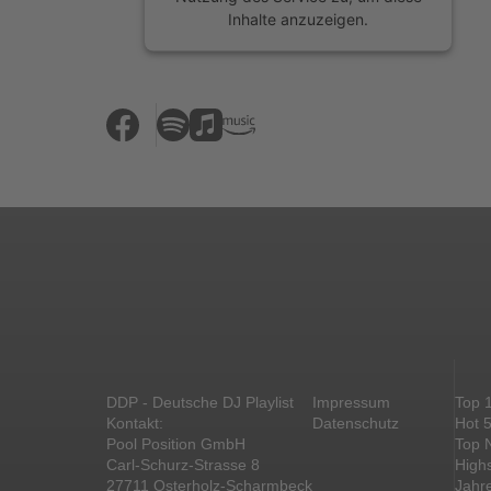
Inhalte anzuzeigen.
Mehr Informationen
Akzeptieren
powered by
Usercentrics Consent
Management Platform
&
eRecht24
DDP - Deutsche DJ Playlist
Impressum
Top 
Kontakt:
Datenschutz
Hot 
Pool Position GmbH
Top 
Carl-Schurz-Strasse 8
High
27711 Osterholz-Scharmbeck
Jahr