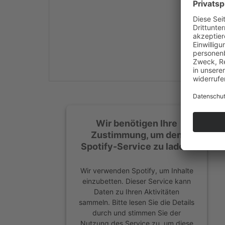
Mehr Informationen
Akzeptieren
powered by
Usercentrics
Consent Management
Platform
&
eRecht24
Wir benötigen Ihre
Zustimmung, um den
Spotify-Service zu laden!
Wir verwenden Spotify, um Inhalte
einzubetten. Dieser Service kann
Daten zu Ihren Aktivitäten
sammeln. Bitte lesen Sie die Details
durch und stimmen Sie der
Nutzung des Service zu, um diese