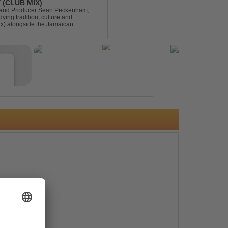
 (CLUB MIX)
DJ and Producer Sean Peckenham,
dying tradition, culture and
ix) alongside the Jamaican
aken this early 2000s hit to a who...
e
s
e