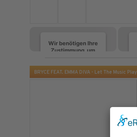
Wir benötigen Ihre
Zustimmung, um
den Spotify-
Service zu laden!
BRYCE FEAT. EMMA DIVA - Let The Music Pla
Wir verwenden Spotify,
um Inhalte einzubetten.
Dieser Service kann
Daten zu Ihren
Aktivitäten sammeln.
Bitte lesen Sie die Details
durch und stimmen Sie
der Nutzung des Service
zu, um diese Inhalte
anzuzeigen.