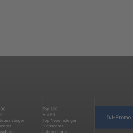
100
Top 100
50
Hot 50
DJ-Promo 
Neueinsteiger
Top Neueinsteiger
scores
Highscores
escharts
Jahrescharts