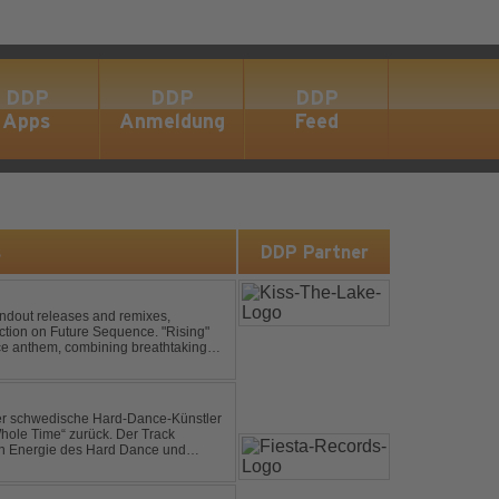
DDP
DDP
DDP
Apps
Anmeldung
Feed
s
DDP Partner
andout releases and remixes,
ction on Future Sequence. "Rising"
nce anthem, combining breathtaking
ucing melodies. A must-...
der schwedische Hard-Dance-Künstler
Whole Time“ zurück. Der Track
len Energie des Hard Dance und
mmer und der Erkenntnis des w...