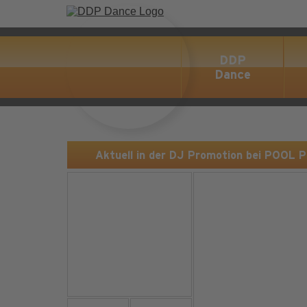
DDP
Dance
Aktuell in der DJ Promotion bei POOL