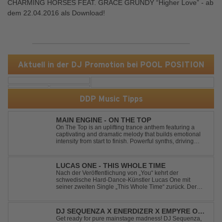
CHARMING HORSES FEAT. GRACE GRUNDY “Higher Love” - ab
dem 22.04.2016 als Download!
Aktuell in der DJ Promotion bei POOL POSITION
DDP Music Tipps
MAIN ENGINE - ON THE TOP
On The Top is an uplifting trance anthem featuring a
captivating and dramatic melody that builds emotional
intensity from start to finish. Powerful synths, driving
rhythms, and an epic arrangement create an
unforgettable atmosphere, while the soaring lead
melody delivers moments of pure euphori...
LUCAS ONE - THIS WHOLE TIME
Nach der Veröffentlichung von „You“ kehrt der
schwedische Hard-Dance-Künstler Lucas One mit
seiner zweiten Single „This Whole Time“ zurück. Der
Track verbindet emotionale Texte mit der kraftvollen
Energie des Hard Dance und erzählt eine Geschichte
von Reue, Liebeskummer und der Erkenntnis des w...
DJ SEQUENZA X ENERDIZER X EMPYRE ONE
- UNTIL THE MORNING LIGHT
Get ready for pure mainstage madness! DJ Sequenza,