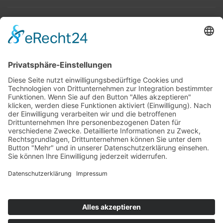
Top 100
Hot 50
Top Neueinsteiger
Highscores
Jahrescharts
Top 100
Hot 50
Top Neueinsteiger
Highscores
Jahrescharts