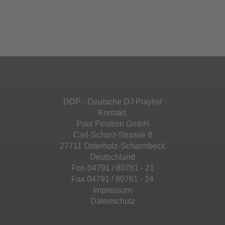
Akzeptieren
einzubetten. Dieser Service kann Daten zu
Ihren Aktivitäten sammeln. Bitte lesen Sie die
Mehr Informationen
powered by
Usercentrics Consent
Details durch und stimmen Sie der Nutzung
Management Platform
&
eRecht24
des Service zu, um diese Inhalte anzuzeigen.
Akzeptieren
Mehr Informationen
powered by
Usercentrics Consent
Management Platform
&
eRecht24
Akzeptieren
DDP - Deutsche DJ Playlist
powered by
Usercentrics Consent
Kontakt:
Management Platform
&
eRecht24
Pool Position GmbH
Carl-Schurz-Strasse 8
27711 Osterholz-Scharmbeck
Deutschland
Fon 04791 / 80761 - 21
Fax 04791 / 80761 - 24
Impressum
Datenschutz