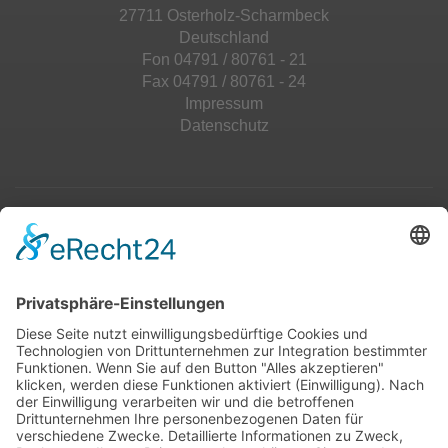
27711 Osterholz-Scharmbeck
Deutschland
Fon 04791 / 80761 - 21
Fax 04791 / 80761 - 24
Impressum
Datenschutz
Top 100
Hot 50
Top Neueinsteiger
Highscores
Jahrescharts
Top 100
Hot 50