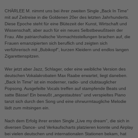
CHÀRLEE M. nimmt uns bei ihrer zweiten Single „Back In Time“
mit auf Zeitreise in die Goldenen 20er des letzten Jahrhunderts.
Diese Epoche steht für eine Blütezeit der Kunst, Wirtschaft und
Wissenschaft, aber auch für ein neues Selbstbewußtsein der
Frau. Alte patriarchalische Vormachtsstellungen brachen auf, die
Frauen emanzipierten sich beruflich und zeigten sich
verführerisch mit „Bubikopf“, kurzen Kleidern und endlos langen
Zigarettenspitzen.
Wer jetzt aber Jazz, Schlager, oder eine weibliche Version des
deutschen Vokalakrobaten Max Raabe erwartet, liegt daneben.
„Back In Time“ ist ein moderner, radio- und clubtauglicher
Popsong. Ausgefeilte Vocals treffen auf stampfende Beats und
satte Bässe! Ein bewußt „angestaubtes“ und verspieltes Piano
tanzt sich durch den Song und eine ohrwurmtaugliche Melodie
lädt zum mitsingen ein.
Nach dem Erfolg ihrer ersten Single „Live my dream“, die sich in
diversen Dance- und Verkaufscharts platzieren konnte und Airplay
bei vielen deutschen und internationalen Stationen bekam, hat