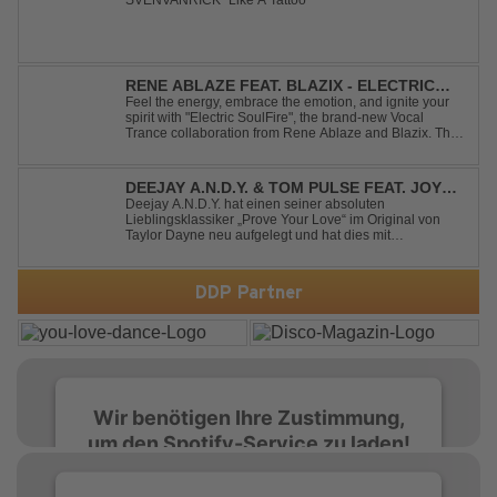
SVENVANRICK "Like A Tattoo"
RENE ABLAZE FEAT. BLAZIX - ELECTRIC
SOULFIRE
Feel the energy, embrace the emotion, and ignite your
spirit with "Electric SoulFire", the brand-new Vocal
Trance collaboration from Rene Ablaze and Blazix. This
release delivers two unique journeys through the world
of uplifting melodies and powerful vocals. Classic
Uplifting Vocal Trance me...
DEEJAY A.N.D.Y. & TOM PULSE FEAT. JOY
ANDERSEN - PROVE YOUR LOVE
Deejay A.N.D.Y. hat einen seiner absoluten
Lieblingsklassiker „Prove Your Love“ im Original von
Taylor Dayne neu aufgelegt und hat dies mit
namenhafter Unterstützung von Tom Pulse und
Sängerin Joy Andersen getan. Der frische Sound für
einen weltweit bekannten Hit animiert direkt wieder zum
DDP Partner
tanz...
Wir benötigen Ihre Zustimmung,
um den Spotify-Service zu laden!
Wir verwenden Spotify, um Inhalte