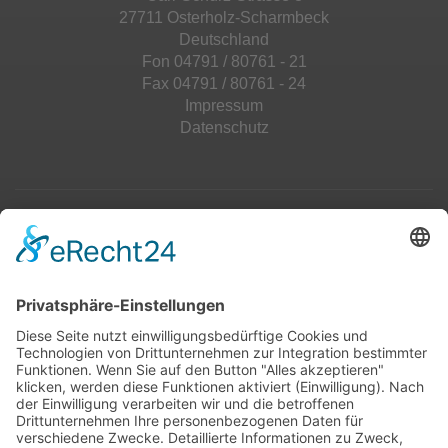
27711 Osterholz-Scharmbeck
Deutschland
Fon 04791 / 80761 - 21
Fax 04791 / 80761 - 24
Impressum
Datenschutz
Top 100
Hot 50
Top Neueinsteiger
Highscores
Jahrescharts
Top 100
Hot 50