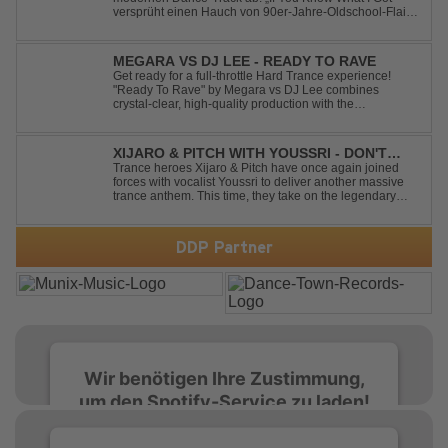
versprüht einen Hauch von 90er-Jahre-Oldschool-Flair,
kombiniert mit frischen, neuen Elementen – perfekt für
Dance- oder Workout-Playlists und natürlich ideal für
Club- und Festival-Sets.
MEGARA VS DJ LEE - READY TO RAVE
Get ready for a full-throttle Hard Trance experience!
"Ready To Rave" by Megara vs DJ Lee combines
crystal-clear, high-quality production with the
unmistakable spirit of the '90s. Driven by an uplifting,
high-energy melody and pounding, stomping drums, this
track delivers pure rave nostalgia wh...
XIJARO & PITCH WITH YOUSSRI - DON'T
YOU WORRY CHILD
Trance heroes Xijaro & Pitch have once again joined
forces with vocalist Youssri to deliver another massive
trance anthem. This time, they take on the legendary
Swedish House Mafia classic "Don't You Worry Child"
and transform it into a breathtaking trance banger while
perfectly preserving the...
DDP Partner
Wir benötigen Ihre Zustimmung,
um den Spotify-Service zu laden!