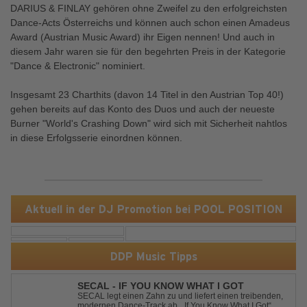
DARIUS & FINLAY gehören ohne Zweifel zu den erfolgreichsten
Dance-Acts Österreichs und können auch schon einen Amadeus
Award (Austrian Music Award) ihr Eigen nennen! Und auch in
diesem Jahr waren sie für den begehrten Preis in der Kategorie
"Dance & Electronic" nominiert.
Insgesamt 23 Charthits (davon 14 Titel in den Austrian Top 40!)
gehen bereits auf das Konto des Duos und auch der neueste
Burner "World's Crashing Down" wird sich mit Sicherheit nahtlos
in diese Erfolgsserie einordnen können.
Aktuell in der DJ Promotion bei POOL POSITION
DDP Music Tipps
SECAL - IF YOU KNOW WHAT I GOT
SECAL legt einen Zahn zu und liefert einen treibenden,
modernen Dance-Track ab. „If You Know What I Got“