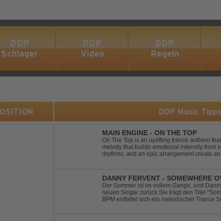
DDP
DDP
DDP
Schlager
Video
Regeln
 POSITION
DDP Music Tipp
MAIN ENGINE - ON THE TOP
On The Top is an uplifting trance anthem fea
melody that builds emotional intensity from st
rhythms, and an epic arrangement create an
soaring lead melody delivers moments of pur
DANNY FERVENT - SOMEWHERE O
Der Sommer ist im vollem Gange, und Danny 
neuen Single zurück.Sie trägt den Titel "S
BPM entfaltet sich ein melodischer Trance S
atmosphärische Dichte und mitreißende Dyna
g...