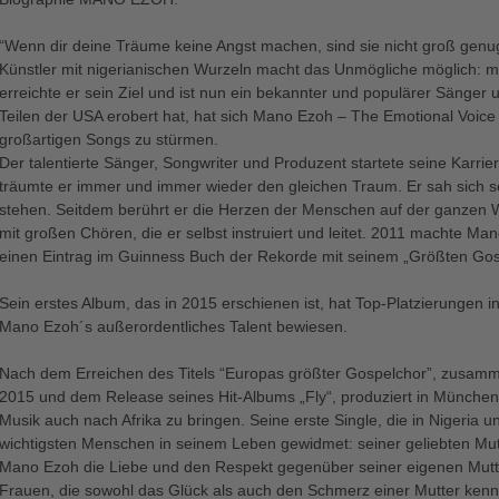
“Wenn dir deine Träume keine Angst machen, sind sie nicht groß gen
Künstler mit nigerianischen Wurzeln macht das Unmögliche möglich: m
erreichte er sein Ziel und ist nun ein bekannter und populärer Sänger
Teilen der USA erobert hat, hat sich Mano Ezoh – The Emotional Voice 
großartigen Songs zu stürmen.
Der talentierte Sänger, Songwriter und Produzent startete seine Karrier
träumte er immer und immer wieder den gleichen Traum. Er sah sich 
stehen. Seitdem berührt er die Herzen der Menschen auf der ganzen W
mit großen Chören, die er selbst instruiert und leitet. 2011 machte Man
einen Eintrag im Guinness Buch der Rekorde mit seinem „Größten Gos
Sein erstes Album, das in 2015 erschienen ist, hat Top-Platzierungen 
Mano Ezoh´s außerordentliches Talent bewiesen.
Nach dem Erreichen des Titels “Europas größter Gospelchor”, zusam
2015 und dem Release seines Hit-Albums „Fly“, produziert in Münche
Musik auch nach Afrika zu bringen. Seine erste Single, die in Nigeria u
wichtigsten Menschen in seinem Leben gewidmet: seiner geliebten Mu
Mano Ezoh die Liebe und den Respekt gegenüber seiner eigenen Mutt
Frauen, die sowohl das Glück als auch den Schmerz einer Mutter kennen