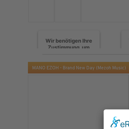
Wir benötigen Ihre
Zustimmung, um
den Spotify-
Service zu laden!
MANO EZOH - Brand New Day (Mezoh Music)
Wir verwenden Spotify,
um Inhalte einzubetten.
Dieser Service kann
Daten zu Ihren
Aktivitäten sammeln.
Bitte lesen Sie die Details
durch und stimmen Sie
der Nutzung des Service
zu, um diese Inhalte
anzuzeigen.