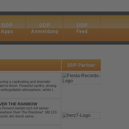
DDP
DDP
DDP
Apps
Anmeldung
Feed
s
DDP Partner
turing a captivating and dramatic
art to finish. Powerful synths, driving
 unforgettable atmosphere, while the
e euphori...
VER THE RAINBOW
Fervent meldet sich mit seiner
omewhere Over The Rainbow“. Mit 133
ound, der durch seine
mik überzeugt. Kraftvolle, zugleich