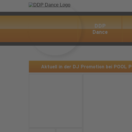
DDP
Dance
Aktuell in der DJ Promotion bei POOL