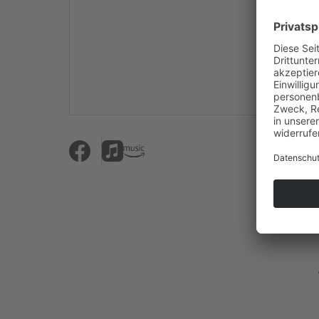
Mehr Informationen
Akzeptieren
powered by
Usercentrics
Consent Management
Platform
&
eRecht24