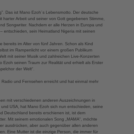
ug”. Das ist Mano Ezoh´s Lebensmotto. Der deutsche
it harter Arbeit und seiner von Gott gegebenen Stimme,
 und Songwriter. Nachdem er alle Herzen in Europa und
– entschieden, sein Heimatland Nigeria mit seinen
e bereits im Alter von fünf Jahren. Schon als Kind
selbst im Rampenlicht vor einem großen Publikum
elt mit seiner Musik und zahlreichen Live-Konzerten
o Ezoh seinen Traum zur Realität und erhielt als Erster
pelchor der Welt“.
in Radio und Fernsehen erreicht und hat einmal mehr
men mit verschiedenen anderen Auszeichnungen in
n und USA, hat Mano Ezoh sich nun entschieden, seine
nd Deutschland bereits erschienen ist, ist dem
tter. Mit seinem emotionalen Song „MAMA“, möchte
er ausdrücken, aber auch gegenüber allen anderen
. Eine Mutter ist die einzige Person, die immer für