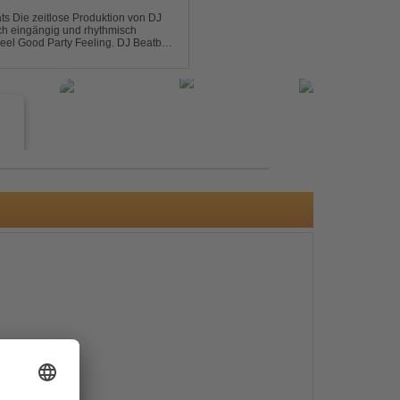
on DJ
sch eingängig und rhythmisch
od Party Feeling. DJ Beatboy
 über Feedback....
e
s
e