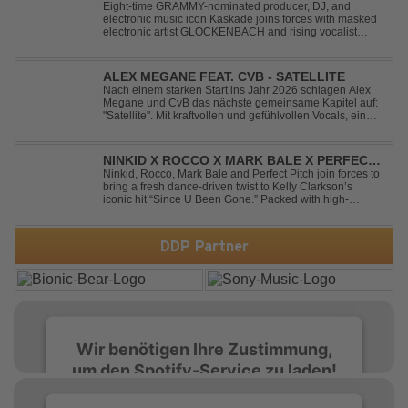
ARAGON - RUNAWAY
Eight-time GRAMMY-nominated producer, DJ, and
electronic music icon Kaskade joins forces with masked
electronic artist GLOCKENBACH and rising vocalist
Kaitlin Aragon for their new collaboration “Runaway,”
arriving July 31st. The track marks the fourth single from
Kaskade’s forthcoming ORIGIN...
ALEX MEGANE FEAT. CVB - SATELLITE
Nach einem starken Start ins Jahr 2026 schlagen Alex
Megane und CvB das nächste gemeinsame Kapitel auf:
"Satellite". Mit kraftvollen und gefühlvollen Vocals, einer
mitreißenden Melodie und einer energiegeladenen,
modernen Produktion entführt "Satellite" die Hörer auf
eine emotionale Reise durc...
NINKID X ROCCO X MARK BALE X PERFECT
PITCH - SINCE U BEEN GONE
Ninkid, Rocco, Mark Bale and Perfect Pitch join forces to
bring a fresh dance-driven twist to Kelly Clarkson’s
iconic hit “Since U Been Gone.” Packed with high-
energy beats, uplifting vibes and a festival-ready sound,
this cover is built for peak-time sets, radio rotations and
every dancefloor ...
DDP Partner
Wir benötigen Ihre Zustimmung,
um den Spotify-Service zu laden!