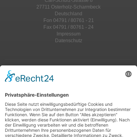
Carl-Schurz-Strasse 8
27711 Osterholz-Scharmbeck
Deutschland
Fon 04791 / 80761 - 21
Fax 04791 / 80761 - 24
Impressum
Datenschutz
Top 100
Hot 50
Top Neueinsteiger
Highscores
Jahrescharts
Top 100