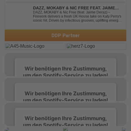
DAZZ, MOKABY & NIC FREE FEAT. JAIME
DERAZ - FIREWORK
DAZZ, MOKABY & Nic Free (feat. Jaime Deraz) –
Firework delivers a fresh UK House take on Katy Perry's
iconic hit. Driven by infectious grooves, uplifting energy,
and Jaime Deraz's stunning vocals, this reimagined
cover brings a modern club vibe while preserving the
emotional power of the origin...
DDP Partner
Wir benötigen Ihre Zustimmung,
um den Spotify-Service zu laden!
Wir verwenden Spotify, um Inhalte
Wir benötigen Ihre Zustimmung,
einzubetten. Dieser Service kann Daten zu
um den Spotify-Service zu laden!
Ihren Aktivitäten sammeln. Bitte lesen Sie die
Details durch und stimmen Sie der Nutzung
des Service zu, um diese Inhalte anzuzeigen.
Wir verwenden Spotify, um Inhalte
Wir benötigen Ihre Zustimmung,
einzubetten. Dieser Service kann Daten zu
um den Spotify-Service zu laden!
Ihren Aktivitäten sammeln. Bitte lesen Sie die
Mehr Informationen