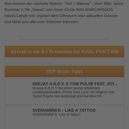
Nun kommt der nächste Streich: "Girl, I Wanna" - dem 90er Jahre
Nummer 1 Hit „Sweat“ von Inner Circle flößt MARCAPASOS
neues Leben ein, injiziert dem Ohrwurm den aktuellen Groove
und lässt uns alle vom Sommer träumen.
Aktuell in der DJ Promotion bei POOL POSITION
DDP Music Tipps
DEEJAY A.N.D.Y. & TOM PULSE FEAT. JOY
ANDERSEN - PROVE YOUR LOVE
Deejay A.N.D.Y. hat einen seiner absoluten
Lieblingsklassiker „Prove Your Love“ im Original von
Taylor Dayne neu aufgelegt und hat dies mit
namenhafter Unterstützung von Tom Pulse und
Sängerin Joy Andersen getan. Der frische Sound für
einen weltweit bekannten Hit animiert direkt wieder zum
SVENVANRICK - LIKE A TATTOO
tanz...
SVENVANRICK "Like A Tattoo"