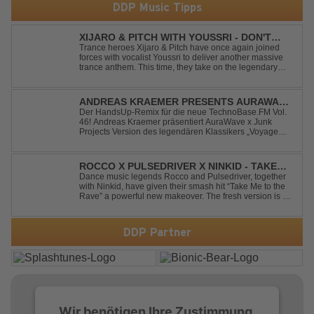
DDP Music Tipps
XIJARO & PITCH WITH YOUSSRI - DON'T
YOU WORRY CHILD
Trance heroes Xijaro & Pitch have once again joined
forces with vocalist Youssri to deliver another massive
trance anthem. This time, they take on the legendary
Swedish House Mafia classic "Don't You Worry Child"
and transform it into a breathtaking trance banger while
perfectly preserving the...
ANDREAS KRAEMER PRESENTS AURAWAVE
X JUNK PROJECT - VOYAGE VOYAGE
Der HandsUp-Remix für die neue TechnoBase.FM Vol.
46! Andreas Kraemer präsentiert AuraWave x Junk
(TIMSTER & NINTH REMIX)
Projects Version des legendären Klassikers „Voyage
Voyage“ im energiegeladenen HandsUp-Remix von
Timster & Ninth. Das HandsUp-Duo aus Nordrhein-
Westfalen verwandelt den zeitlosen Song mit druckvoll...
ROCCO X PULSEDRIVER X NINKID - TAKE
ME TO THE RAVE (FESTIVAL MIX)
Dance music legends Rocco and Pulsedriver, together
with Ninkid, have given their smash hit “Take Me to the
Rave” a powerful new makeover. The fresh version is set
to ignite dance floors and bring every festival to a boiling
point. Featuring massive kicks and the beloved melody
that made the or...
DDP Partner
Wir benötigen Ihre Zustimmung,