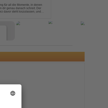
ng für all die Momente, in denen
in dir genau danach schreit. Der
rz davor steht loszulassen, und
 erinnert, noch einmal f...
e
s
e