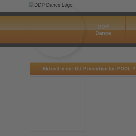
DDP
Dance
Aktuell in der DJ Promotion bei POOL