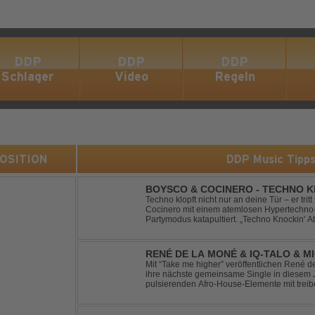
DDP
DDP
DDP
Schlager
Video
Regeln
 POSITION
DDP Music Tipp
BOYSCO & COCINERO - TECHNO K
Techno klopft nicht nur an deine Tür – er trit
Cocinero mit einem atemlosen Hypertechno-T
Partymodus katapultiert. „Techno Knockin' A
nach vorn. Bounce, bounce, bounce!
RENÉ DE LA MONÉ & IQ-TALO & M
HIGHER
Mit “Take me higher” veröffentlichen René d
ihre nächste gemeinsame Single in diesem Jahr. Der Track ve
pulsierenden Afro-House-Elemente mit tre
einem sinnlich atmosphärischen Musikerleb
verschm...