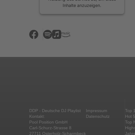
Inhalte anzuzeigen.
Mehr Informationen
Akzeptieren
powered by
Usercentrics Consent
Management Platform
&
eRecht24
DDP - Deutsche DJ Playlist
Impressum
Top 
Kontakt:
Datenschutz
Hot 
Pool Position GmbH
Top 
Carl-Schurz-Strasse 8
High
27711 Osterholz-Scharmbeck
Jahr