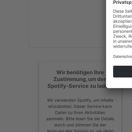
Mehr Informationen
Akzeptieren
powered by
Usercentrics
Consent Management
Platform
&
eRecht24
Wir benötigen Ihre
Zustimmung, um den
Spotify-Service zu laden!
Wir verwenden Spotify, um Inhalte
einzubetten. Dieser Service kann
Daten zu Ihren Aktivitäten
sammeln. Bitte lesen Sie die Details
durch und stimmen Sie der
Nutzung des Service zu, um diese