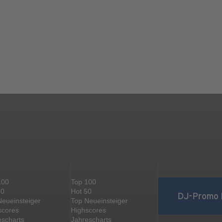
100
Top 100
50
Hot 50
DJ-Promo 
Neueinsteiger
Top Neueinsteiger
scores
Highscores
escharts
Jahrescharts