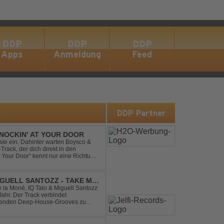
DDP
DDP
DDP
Apps
Anmeldung
Feed
s
DDP Partner
NOCKIN' AT YOUR DOOR
t sie ein. Dahinter warten Boysco &
rack, der dich direkt in den
t Your Door“ kennt nur eine Richtung:
IGUELL SANTOZZ - TAKE ME
e la Moné, IQ Talo & Miguell Santozz
rbindet
ibenden Deep-House-Grooves zu
nis. Hypnotische Percussions