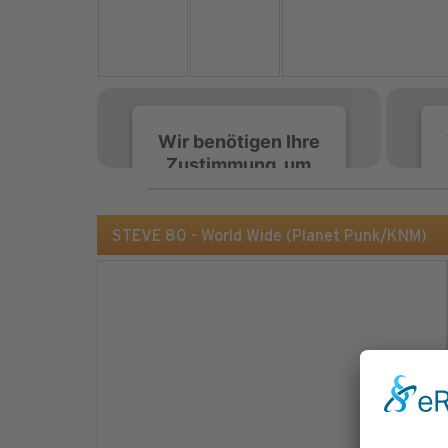
Wir benötigen Ihre
Zustimmung, um
den Spotify-
Service zu laden!
STEVE 80 - World Wide (Planet Punk/KNM)
Wir verwenden Spotify,
um Inhalte einzubetten.
Dieser Service kann
Daten zu Ihren
Aktivitäten sammeln.
Bitte lesen Sie die Details
durch und stimmen Sie
der Nutzung des Service
zu, um diese Inhalte
anzuzeigen.