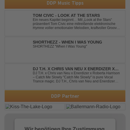
DDP Music Tipps
TOM CIVIC - LOOK AT THE STARS
Ein neues Kapitel beginnt… Mit „Look at the Stars“
präsentiert Tom Civic eine mitreißende elektronische
Hymne voller emotionaler Melodien, kraftvoller Grooves
und dem Gefühl, über das Gewöhnliche
hinauszublicken. Bekannt für seine einzigartige
Verbindung aus Dance, House und elektronische...
SHORTHEZZ - WHEN I WAS YOUNG
SHORTHEZZ "When I Was Young"
DJ T.H. X CHRIS VAN NEU X ENERDIZER X
ROBERTA HARRISON - CATCH ME SLOWLY
DJ T.H. x Chris van Neu x Enerdizer x Roberta Harrison
– Catch Me Slowly "Catch Me Slowly" is pure Vocal
Trance magic. DJ T.H., Chris van Neu and Enerdizer
create an uplifting journey filled with emotional
melodies, euphoric energy and that unmistakable
Balearic Ibiza trance vibe. At the hear...
DDP Partner
Wir benötigen Ihre Zustimmung,