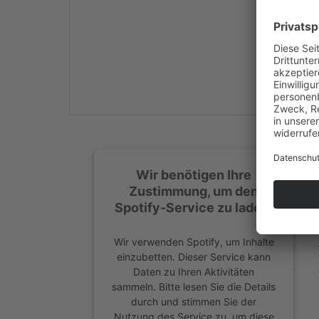
Mehr Informationen
Akzeptieren
powered by
Usercentrics
Consent Management
Platform
&
eRecht24
Wir benötigen Ihre
Zustimmung, um den
Spotify-Service zu laden!
Wir verwenden Spotify, um Inhalte
einzubetten. Dieser Service kann
Daten zu Ihren Aktivitäten
sammeln. Bitte lesen Sie die Details
durch und stimmen Sie der
Nutzung des Service zu, um diese