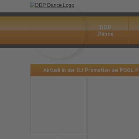
DDP
Dance
Aktuell in der DJ Promotion bei POOL