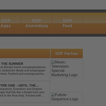
DDP
DDP
DDP
Apps
Anmeldung
Feed
s
DDP Partner
L THE SUMMER
sive BreakZ einen energiegeladenen
s, treibender Beats und eingängiger
mmer, Freiheit und unvergesslichen
r Clubs, Festivals...
YRE ONE - UNTIL THE
 Sequenza, Enerdizer and Empyre
 that hits like a freight train and
ck to the final drop. Packed with
unstoppable festival...