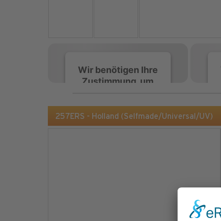
Wir benötigen Ihre
Zustimmung, um
den Spotify-
Service zu laden!
257ERS - Holland (Selfmade/Universal/UV)
Wir verwenden Spotify,
um Inhalte einzubetten.
Dieser Service kann
Daten zu Ihren
Aktivitäten sammeln.
Bitte lesen Sie die Details
durch und stimmen Sie
der Nutzung des Service
zu, um diese Inhalte
anzuzeigen.