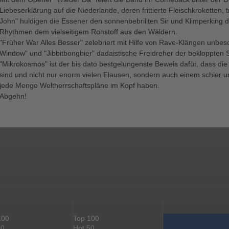
Liebeserklärung auf die Niederlande, deren frittierte Fleischkroketten,
John" huldigen die Essener den sonnenbebrillten Sir und Klimperking d
Rhythmen dem vielseitigem Rohstoff aus den Wäldern.
"Früher War Alles Besser" zelebriert mit Hilfe von Rave-Klängen unbe
Window" und "Jibbitbongbier" dadaistische Freidreher der bekloppten S
"Mikrokosmos" ist der bis dato bestgelungenste Beweis dafür, dass di
sind und nicht nur enorm vielen Flausen, sondern auch einem schier 
jede Menge Weltherrschaftspläne im Kopf haben.
Abgehn!
100
Top 100
50
Hot 50