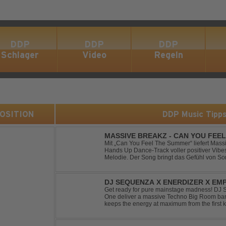
DDP
DDP
DDP
Schlager
Video
Regeln
 POSITION
DDP Music Tipp
MASSIVE BREAKZ - CAN YOU FEE
Mit „Can You Feel The Summer“ liefert Mas
Hands Up Dance-Track voller positiver Vibe
Melodie. Der Song bringt das Gefühl von So
Nächten direkt auf die Tanzfläche – perfekt fü
DJ SEQUENZA X ENERDIZER X EMP
MORNING LIGHT
Get ready for pure mainstage madness! DJ
One deliver a massive Techno Big Room banger
keeps the energy at maximum from the first ki
explosive synths, pounding basslines and an 