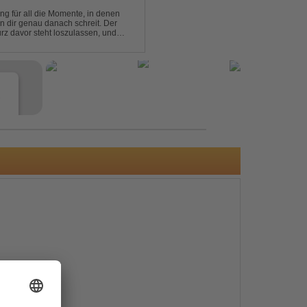
ng für all die Momente, in denen
in dir genau danach schreit. Der
rz davor steht loszulassen, und
 erinnert, noch einmal f...
e
s
e