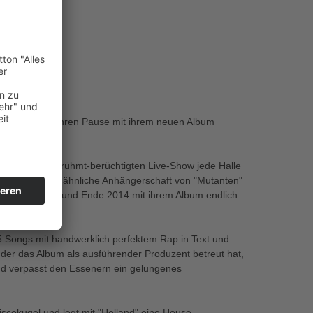
s
nach zwei Jahren Pause mit ihrem neuen Album
r mit ihrer berühmt-berüchtigten Live-Show jede Halle
ich eine sektenähnliche Anhängerschaft von "Mutanten"
bgehn!" geprägt und Ende 2014 mit ihrem Album endlich
Songs mit handwerklich perfektem Rap in Text und
 der das Album als ausführender Produzent betreut hat,
nd verpasst den Essenern ein gelungenes
scokugel und legt mit "Holland" eine House-