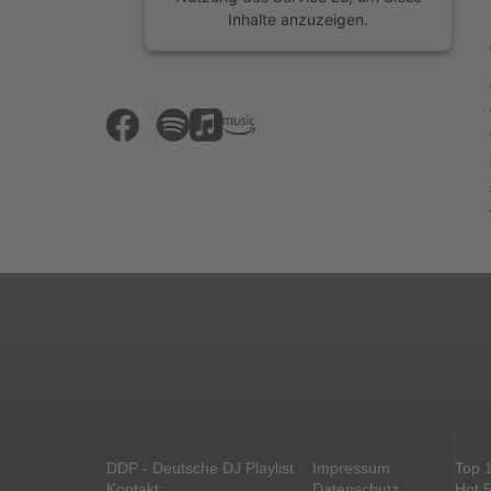
Inhalte anzuzeigen.
Mehr Informationen
Akzeptieren
powered by
Usercentrics Consent
Management Platform
&
eRecht24
DDP - Deutsche DJ Playlist
Impressum
Top 
Kontakt:
Datenschutz
Hot 