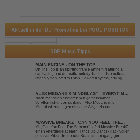
Aktuell in der DJ Promotion bei POOL POSITION
DDP Music Tipps
MAIN ENGINE - ON THE TOP
On The Top is an uplifting trance anthem featuring a
captivating and dramatic melody that builds emotional
intensity from start to finish. Powerful synths, driving
rhythms, and an epic arrangement create an
unforgettable atmosphere, while the soaring lead
melody delivers moments of pure euphori...
ALEX MEGANE X MINDBLAST - EVERYTIME
WE TOUCH
Nach mehreren erfolgreichen gemeinsamen
Veröffentlichungen schlagen Alex Megane und
Mindblast erneut gemeinsame Wege ein und
präsentieren mit Everytime We Touch ihre neueste
Zusammenarbeit. Für ihre aktuelle Single haben sie sich
einen echten Klassiker vorgenommen: den
MASSIVE BREAKZ - CAN YOU FEEL THE
unvergessenen Song von Ma...
SUMMER
Mit „Can You Feel The Summer“ liefert Massive BreakZ
einen energiegeladenen Hands Up Dance-Track voller
positiver Vibes, treibender Beats und eingängiger