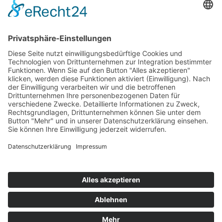
Top 100
Hot 50
Top Neueinsteiger
Highscores
Jahrescharts
Top 100
Hot 50
Top Neueinsteiger
Highscores
Jahrescharts
DJ-Promo buchen