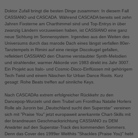
Doktor Zufall bringt die besten Dinge zusammen: In diesem Fall
CASSIANO und CASCADA. Während CASCADA bereits seit zehn
Jahren Fixsterne am Charthimmel sind und Top-Entrys in über
zwanzig Ländern vorzuweisen haben, ist CASSIANO eine ganz
neue Sichtung im Sonnensystem. Irgendwo aus den Weiten des
Universums durch das marode Dach eines längst verfallen 80er-
Tanztempels in Rimini auf eine riesige Discokugel gefallen,
reflektiert CASSIANO den Charme verstaubter Synth-Melodien
und strahlender, warmer Akkorde von 1983 direkt ins Jahr 3007.
Ein Projekt aus Italo- und Cosmic-Disco-Einflüssen mit gehörigem
Tech-Twist und einem Näschen für Urban Dance Roots. Kurz
gesagt: Rohe Beats treffen auf sinnliche Keys.
Nach CASCADAs extrem erfolgreicher Rückkehr zu den
Dancepop-Wurzeln und dem Trubel um Frontfrau Natalie Horlers
Rolle als Jurorin bei „Deutschland sucht den Superstar“ vereinen
sich mit "Praise You" jetzt europaweit anerkannte Chart-Skills mit
der brandneuen Geschmacksrichtung CASSIANO zu DEM
Anwärter auf den Superstar-Track des kommenden Sommers.
Denn das Cover des 1999er Welthits "Shackles (Praise You)" hebt