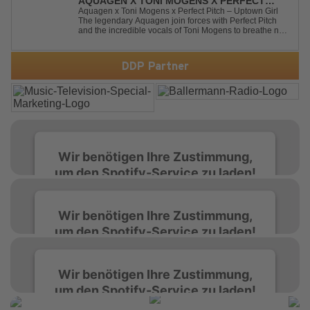
AQUAGEN X TONI MOGENS X PERFECT
PITCH - UPTOWN GIRL
Aquagen x Toni Mogens x Perfect Pitch – Uptown Girl
The legendary Aquagen join forces with Perfect Pitch
and the incredible vocals of Toni Mogens to breathe new
life into Billy Joel's timeless classic "Uptown Girl."
Combining a bouncy bassline and a fresh, feel-good
production, this modern da...
DDP Partner
Wir benötigen Ihre Zustimmung,
um den Spotify-Service zu laden!
Wir verwenden Spotify, um Inhalte
Wir benötigen Ihre Zustimmung,
einzubetten. Dieser Service kann Daten zu
um den Spotify-Service zu laden!
Ihren Aktivitäten sammeln. Bitte lesen Sie die
Details durch und stimmen Sie der Nutzung
des Service zu, um diese Inhalte anzuzeigen.
Wir verwenden Spotify, um Inhalte
Wir benötigen Ihre Zustimmung,
einzubetten. Dieser Service kann Daten zu
um den Spotify-Service zu laden!
Ihren Aktivitäten sammeln. Bitte lesen Sie die
Mehr Informationen
Details durch und stimmen Sie der Nutzung