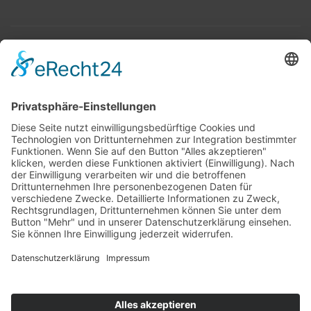
Top 100
Hot 50
Top Neueinsteiger
Highscores
Jahrescharts
Top 100
Hot 50
Top Neueinsteiger
Highscores
Jahrescharts