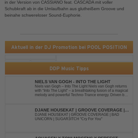
in der Version von CASSIANO feat. CASCADA mit voller
Schubkraft ab in die Umlaufbahn aus glutheißem Groove und
beinahe schwereloser Sound-Euphorie.
Aktuell in der DJ Promotion bei POOL POSITION
DDP Music Tipps
NIELS VAN GOGH - INTO THE LIGHT
Niels van Gogh – Into The Light Niels van Gogh returns
with “Into The Light” – a breathtaking fusion of a magical
melody and powerful Techno-Trance energy. Driven by
euphoric synths, soaring emotions, and a massive peak-
time groove, this track delivers pure goosebumps from
start to finish. Kn...
DJANE HOUSEKAT | GROOVE COVERAGE |
BAD UNICORN | SUGAR3ITCH - CRY FOR
DJANE HOUSEKAT | GROOVE COVERAGE | BAD
UNICORN | SUGAR3ITCH "Cry For You"
YOU