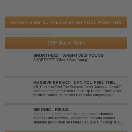
Aktuell in der DJ Promotion bei POOL POSITION
DDP Music Tipps
SHORTHEZZ - WHEN I WAS YOUNG
SHORTHEZZ "When I Was Young"
MASSIVE BREAKZ - CAN YOU FEEL THE
SUMMER
Mit „Can You Feel The Summer“ liefert Massive BreakZ
einen energiegeladenen Hands Up Dance-Track voller
positiver Vibes, treibender Beats und eingängiger
Melodie. Der Song bringt das Gefühl von Sommer,
Freiheit und unvergesslichen Nächten direkt auf die
Tanzfläche – perfekt für Clubs, Festivals...
SIMONIC - RISING
After gaining recognition through several standout
releases and remixes, Simonic returns with another
stunning production on Future Sequence. "Rising" is a
powerful Uplifting Emotional Vocal Trance anthem,
combining breathtaking vocals, uplifting energy, and