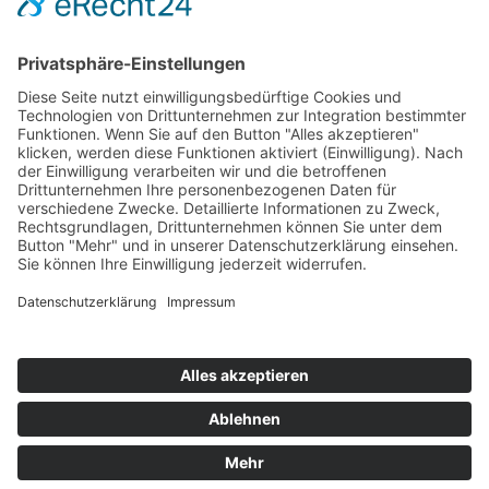
Hot 50
Top Neueinsteiger
Highscores
Jahrescharts
Top 100
Hot 50
Top Neueinsteiger
Highscores
Jahrescharts
DJ-Promo buchen