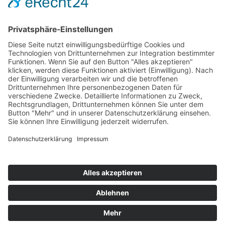
Hot 50
Top Neueinsteiger
Highscores
Jahrescharts
Top 100
Hot 50
Top Neueinsteiger
Highscores
Jahrescharts
DJ-Promo buchen