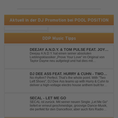
Aktuell in der DJ Promotion bei POOL POSITION
DDP Music Tipps
DEEJAY A.N.D.Y. & TOM PULSE FEAT. JOY
ANDERSEN - PROVE YOUR LOVE
Deejay A.N.D.Y. hat einen seiner absoluten
Lieblingsklassiker „Prove Your Love“ im Original von
Taylor Dayne neu aufgelegt und hat dies mit
namenhafter Unterstützung von Tom Pulse und
Sängerin Joy Andersen getan. Der frische Sound für
einen weltweit bekannten Hit animiert direkt wieder zum
DJ DEE ASS FEAT. HURRY & CUHN - TWO
tanz...
LEFT SHOES
No rhythm? Perfect. That’s the whole point. With "Two
Left Shoes", DJ Dee Ass teams up with Hurry & Cuhn to
deliver a high-voltage electro house anthem built for
chaotic dancefloors and unforgettable nights. Loud,
unapologetic, and irresistibly catchy, this track turns
clumsiness into confid...
SECAL - LET ME GO
SECAL ist zurück. Mit seiner neuen Single „Let Me Go“
liefert er erneut geschmeidige, groovige Dance-Musik,
die perfekt für den Dancefloor, aber auch fürs Radio
oder die persönliche Dance-Playlist im Alltag geeignet
ist. Deep House trifft auf Dance-Pop – man darf