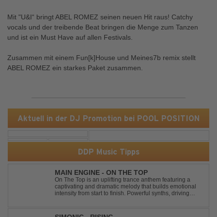
Mit "U&I“ bringt ABEL ROMEZ seinen neuen Hit raus! Catchy
vocals und der treibende Beat bringen die Menge zum Tanzen
und ist ein Must Have auf allen Festivals.
Zusammen mit einem Fun[k]House und Meines7b remix stellt
ABEL ROMEZ ein starkes Paket zusammen.
Aktuell in der DJ Promotion bei POOL POSITION
DDP Music Tipps
MAIN ENGINE - ON THE TOP
On The Top is an uplifting trance anthem featuring a
captivating and dramatic melody that builds emotional
intensity from start to finish. Powerful synths, driving
rhythms, and an epic arrangement create an
unforgettable atmosphere, while the soaring lead
melody delivers moments of pure euphori...