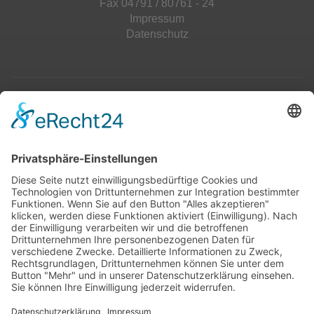
Fax 04791 / 80761 - 24
Impressum
Datenschutz
Top 100
Hot 50
Top Neueinsteiger
Highscores
Jahrescharts
Top 100
Hot 50
Top Neueinsteiger
Highscores
Jahrescharts