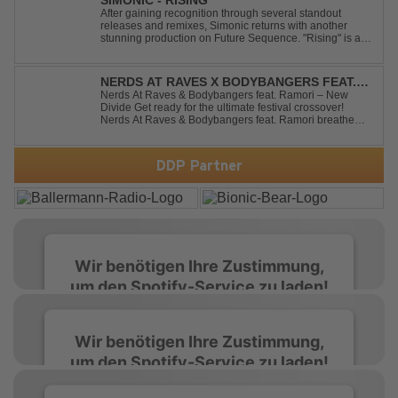
SIMONIC - RISING
After gaining recognition through several standout
releases and remixes, Simonic returns with another
stunning production on Future Sequence. "Rising" is a
powerful Uplifting Emotional Vocal Trance anthem,
combining breathtaking vocals, uplifting energy, and
goosebump-inducing melodies. A must-...
NERDS AT RAVES X BODYBANGERS FEAT.
RAMORI - NEW DIVIDE
Nerds At Raves & Bodybangers feat. Ramori – New
Divide Get ready for the ultimate festival crossover!
Nerds At Raves & Bodybangers feat. Ramori breathe
new life into Linkin Park's legendary anthem "New
Divide" with a massive Techno Bigroom Festival
makeover. From emotional singalong moments t...
DDP Partner
Wir benötigen Ihre Zustimmung,
um den Spotify-Service zu laden!
Wir verwenden Spotify, um Inhalte
Wir benötigen Ihre Zustimmung,
einzubetten. Dieser Service kann Daten zu
um den Spotify-Service zu laden!
Ihren Aktivitäten sammeln. Bitte lesen Sie die
Details durch und stimmen Sie der Nutzung