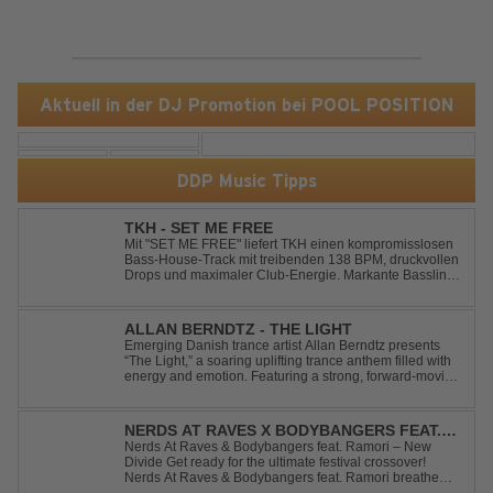
Aktuell in der DJ Promotion bei POOL POSITION
DDP Music Tipps
TKH - SET ME FREE
Mit "SET ME FREE" liefert TKH einen kompromisslosen
Bass-House-Track mit treibenden 138 BPM, druckvollen
Drops und maximaler Club-Energie. Markante Basslines
treffen auf hypnotische Vocals und einen Build-up, der
die Spannung konsequent bis zu den Drops nach oben
schraubt. Der Track hat die no...
ALLAN BERNDTZ - THE LIGHT
Emerging Danish trance artist Allan Berndtz presents
“The Light,” a soaring uplifting trance anthem filled with
energy and emotion. Featuring a strong, forward-moving
melody, the track showcases the signature quality and
spirit of a Future Sequence release.
NERDS AT RAVES X BODYBANGERS FEAT.
RAMORI - NEW DIVIDE
Nerds At Raves & Bodybangers feat. Ramori – New
Divide Get ready for the ultimate festival crossover!
Nerds At Raves & Bodybangers feat. Ramori breathe