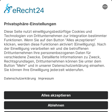
Top 100
Hot 50
Top Neueinsteiger
Highscores
Jahrescharts
Top 100
Hot 50
Top Neueinsteiger
Highscores
Jahrescharts
DJ-Promo buchen