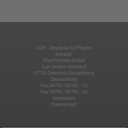
Ihren Aktivitäten sammeln. Bitte lesen Sie die
Mehr Informationen
powered by
Usercentrics Consent
Details durch und stimmen Sie der Nutzung
Management Platform
&
eRecht24
des Service zu, um diese Inhalte anzuzeigen.
Akzeptieren
Mehr Informationen
powered by
Usercentrics Consent
Management Platform
&
eRecht24
Akzeptieren
DDP - Deutsche DJ Playlist
powered by
Usercentrics Consent
Kontakt:
Management Platform
&
eRecht24
Pool Position GmbH
Carl-Schurz-Strasse 8
27711 Osterholz-Scharmbeck
Deutschland
Fon 04791 / 80761 - 21
Fax 04791 / 80761 - 24
Impressum
Datenschutz