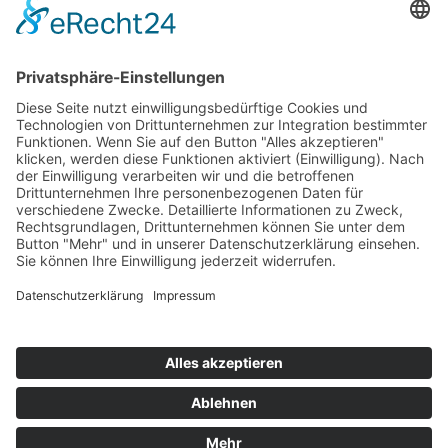
Top 100
Hot 50
Top Neueinsteiger
Highscores
Jahrescharts
Top 100
Hot 50
Top Neueinsteiger
Highscores
Jahrescharts
DJ-Promo buchen