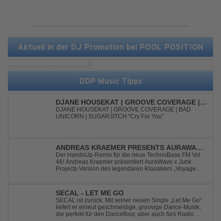
Aktuell in der DJ Promotion bei POOL POSITION
DDP Music Tipps
DJANE HOUSEKAT | GROOVE COVERAGE |
BAD UNICORN | SUGAR3ITCH - CRY FOR
DJANE HOUSEKAT | GROOVE COVERAGE | BAD
UNICORN | SUGAR3ITCH "Cry For You"
YOU
ANDREAS KRAEMER PRESENTS AURAWAVE
X JUNK PROJECT - VOYAGE VOYAGE
Der HandsUp-Remix für die neue TechnoBase.FM Vol.
46! Andreas Kraemer präsentiert AuraWave x Junk
(TIMSTER & NINTH REMIX)
Projects Version des legendären Klassikers „Voyage
Voyage“ im energiegeladenen HandsUp-Remix von
Timster & Ninth. Das HandsUp-Duo aus Nordrhein-
Westfalen verwandelt den zeitlosen Song mit druckvoll...
SECAL - LET ME GO
SECAL ist zurück. Mit seiner neuen Single „Let Me Go“
liefert er erneut geschmeidige, groovige Dance-Musik,
die perfekt für den Dancefloor, aber auch fürs Radio