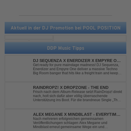
Aktuell in der DJ Promotion bei POOL POSITION
DDP Music Tipps
DJ SEQUENZA X ENERDIZER X EMPYRE ONE
- UNTIL THE MORNING LIGHT
Get ready for pure mainstage madness! DJ Sequenza,
Enerdizer and Empyre One deliver a massive Techno
Big Room banger that hits like a freight train and keeps
the energy at maximum from the first kick to the final
drop. Packed with explosive synths, pounding basslines
and an unstoppable festival...
RAINDROPZ! X DROPZONE - THE END
Frisch nach dem Album-Release setzt RainDropz! direkt
nach, holt sich dafür aber völlig überraschende
Unterstützung ins Boot. Für die brandneue Single „The
End“ reaktiviert der Produzent eines seiner zusätzlichen
Artist-Alias-Projekte "DropZone", um das es jahrelang
still war. „The End“ ist ei...
ALEX MEGANE X MINDBLAST - EVERYTIME
WE TOUCH
Nach mehreren erfolgreichen gemeinsamen
Veröffentlichungen schlagen Alex Megane und
Mindblast erneut gemeinsame Wege ein und