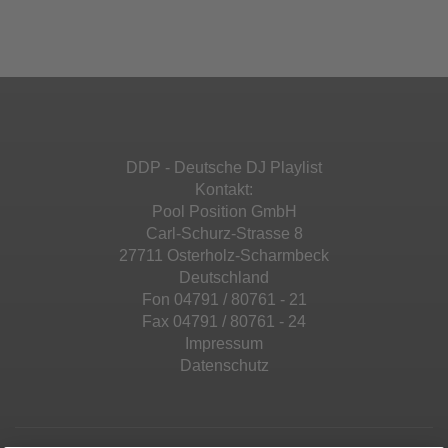
Ihren Aktivitäten sammeln. Bitte lesen Sie die
Mehr Informationen
powered by
Usercentrics Consent
Details durch und stimmen Sie der Nutzung
Management Platform
&
eRecht24
des Service zu, um diese Inhalte anzuzeigen.
Akzeptieren
Mehr Informationen
powered by
Usercentrics Consent
Management Platform
&
eRecht24
Akzeptieren
DDP - Deutsche DJ Playlist
powered by
Usercentrics Consent
Kontakt:
Management Platform
&
eRecht24
Pool Position GmbH
Carl-Schurz-Strasse 8
27711 Osterholz-Scharmbeck
Deutschland
Fon 04791 / 80761 - 21
Fax 04791 / 80761 - 24
Impressum
Datenschutz