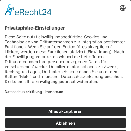
Top 100
Hot 50
Top Neueinsteiger
Highscores
Jahrescharts
Top 100
Hot 50
Top Neueinsteiger
Highscores
Jahrescharts
DJ-Promo buchen