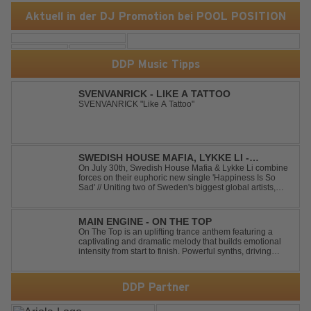
Aktuell in der DJ Promotion bei POOL POSITION
DDP Music Tipps
SVENVANRICK - LIKE A TATTOO
SVENVANRICK "Like A Tattoo"
SWEDISH HOUSE MAFIA, LYKKE LI -
HAPPINESS IS SO SAD
On July 30th, Swedish House Mafia & Lykke Li combine
forces on their euphoric new single 'Happiness Is So
Sad' // Uniting two of Sweden's biggest global artists,
'Happiness Is So Sad' is a record that reflects on how the
happiest moments are often the hardest to say goodbye
to // The track was ...
MAIN ENGINE - ON THE TOP
On The Top is an uplifting trance anthem featuring a
captivating and dramatic melody that builds emotional
intensity from start to finish. Powerful synths, driving
rhythms, and an epic arrangement create an
unforgettable atmosphere, while the soaring lead
melody delivers moments of pure euphori...
DDP Partner