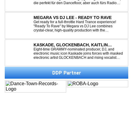
die perfekt für den Dancefloor, aber auch fürs Radio
oder die persönliche Dance-Playlist im Alltag geeignet
ist. Deep House trifft auf Dance-Pop – man darf
gespannt sein, was als Nächstes...
MEGARA VS DJ LEE - READY TO RAVE
Get ready for a full-throttle Hard Trance experience!
"Ready To Rave" by Megara vs DJ Lee combines
crystal-clear, high-quality production with the
unmistakable spirit of the '90s. Driven by an uplifting,
high-energy melody and pounding, stomping drums, this
track delivers pure rave nostalgia wh...
KASKADE, GLOCKENBACH, KAITLIN
ARAGON - RUNAWAY
Eight-time GRAMMY-nominated producer, DJ, and
electronic music icon Kaskade joins forces with masked
electronic artist GLOCKENBACH and rising vocalist
Kaitlin Aragon for their new collaboration “Runaway,”
arriving July 31st. The track marks the fourth single from
Kaskade’s forthcoming ORIGIN...
DDP Partner