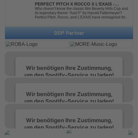
crowds alike, this remix elevates the o...
PERFECT PITCH X ROCCO X L'EXAIS -
DANCING ON FIRE
Who doesn’t know the classic film Beverly Hills Cop and
its legendary theme “Axel F” by Harold Faltermeyer?
Perfect Pitch, Rocco, and L’EXAIS have reimagined this
timeless classic with a fresh, modern approach.
Featuring an original vocal hook and a contemporary
production style, they respectf...
DDP Partner
Wir benötigen Ihre Zustimmung,
um den Spotify-Service zu laden!
Wir verwenden Spotify, um Inhalte
Wir benötigen Ihre Zustimmung,
einzubetten. Dieser Service kann Daten zu
um den Spotify-Service zu laden!
Ihren Aktivitäten sammeln. Bitte lesen Sie die
Details durch und stimmen Sie der Nutzung
des Service zu, um diese Inhalte anzuzeigen.
Wir verwenden Spotify, um Inhalte
Wir benötigen Ihre Zustimmung,
einzubetten. Dieser Service kann Daten zu
um den Spotify-Service zu laden!
Ihren Aktivitäten sammeln. Bitte lesen Sie die
Mehr Informationen
Details durch und stimmen Sie der Nutzung