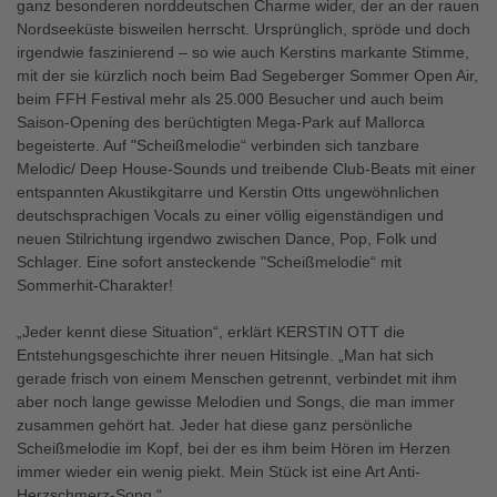
ganz besonderen norddeutschen Charme wider, der an der rauen
Nordseeküste bisweilen herrscht. Ursprünglich, spröde und doch
irgendwie faszinierend – so wie auch Kerstins markante Stimme,
mit der sie kürzlich noch beim Bad Segeberger Sommer Open Air,
beim FFH Festival mehr als 25.000 Besucher und auch beim
Saison-Opening des berüchtigten Mega-Park auf Mallorca
begeisterte. Auf "Scheißmelodie“ verbinden sich tanzbare
Melodic/ Deep House-Sounds und treibende Club-Beats mit einer
entspannten Akustikgitarre und Kerstin Otts ungewöhnlichen
deutschsprachigen Vocals zu einer völlig eigenständigen und
neuen Stilrichtung irgendwo zwischen Dance, Pop, Folk und
Schlager. Eine sofort ansteckende "Scheißmelodie“ mit
Sommerhit-Charakter!
„Jeder kennt diese Situation“, erklärt KERSTIN OTT die
Entstehungsgeschichte ihrer neuen Hitsingle. „Man hat sich
gerade frisch von einem Menschen getrennt, verbindet mit ihm
aber noch lange gewisse Melodien und Songs, die man immer
zusammen gehört hat. Jeder hat diese ganz persönliche
Scheißmelodie im Kopf, bei der es ihm beim Hören im Herzen
immer wieder ein wenig piekt. Mein Stück ist eine Art Anti-
Herzschmerz-Song.“