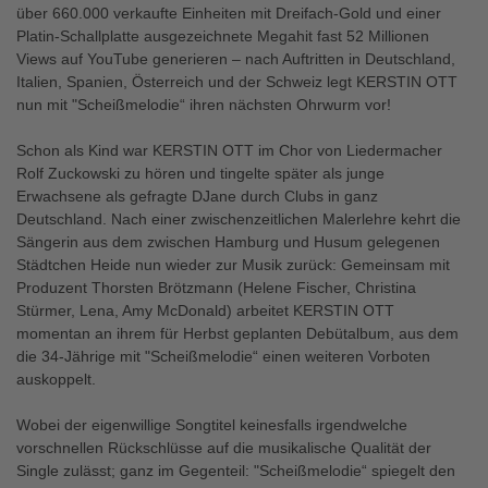
über 660.000 verkaufte Einheiten mit Dreifach-Gold und einer
Platin-Schallplatte ausgezeichnete Megahit fast 52 Millionen
Views auf YouTube generieren – nach Auftritten in Deutschland,
Italien, Spanien, Österreich und der Schweiz legt KERSTIN OTT
nun mit "Scheißmelodie“ ihren nächsten Ohrwurm vor!
Schon als Kind war KERSTIN OTT im Chor von Liedermacher
Rolf Zuckowski zu hören und tingelte später als junge
Erwachsene als gefragte DJane durch Clubs in ganz
Deutschland. Nach einer zwischenzeitlichen Malerlehre kehrt die
Sängerin aus dem zwischen Hamburg und Husum gelegenen
Städtchen Heide nun wieder zur Musik zurück: Gemeinsam mit
Produzent Thorsten Brötzmann (Helene Fischer, Christina
Stürmer, Lena, Amy McDonald) arbeitet KERSTIN OTT
momentan an ihrem für Herbst geplanten Debütalbum, aus dem
die 34-Jährige mit "Scheißmelodie“ einen weiteren Vorboten
auskoppelt.
Wobei der eigenwillige Songtitel keinesfalls irgendwelche
vorschnellen Rückschlüsse auf die musikalische Qualität der
Single zulässt; ganz im Gegenteil: "Scheißmelodie“ spiegelt den