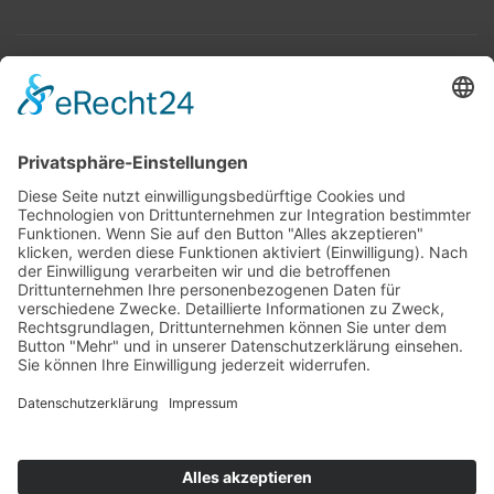
Top 100
Hot 50
Top Neueinsteiger
Highscores
Jahrescharts
Top 100
Hot 50
Top Neueinsteiger
Highscores
Jahrescharts