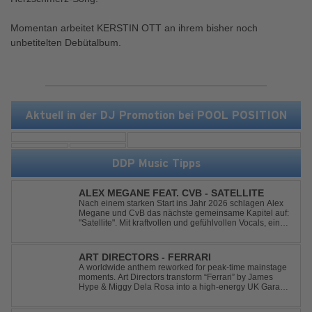
Momentan arbeitet KERSTIN OTT an ihrem bisher noch
unbetitelten Debütalbum.
Aktuell in der DJ Promotion bei POOL POSITION
DDP Music Tipps
ALEX MEGANE FEAT. CVB - SATELLITE
Nach einem starken Start ins Jahr 2026 schlagen Alex
Megane und CvB das nächste gemeinsame Kapitel auf:
"Satellite". Mit kraftvollen und gefühlvollen Vocals, einer
mitreißenden Melodie und einer energiegeladenen,
modernen Produktion entführt "Satellite" die Hörer auf
eine emotionale Reise durc...
ART DIRECTORS - FERRARI
A worldwide anthem reworked for peak-time mainstage
moments. Art Directors transform “Ferrari” by James
Hype & Miggy Dela Rosa into a high-energy UK Garage
House weapon, packed with punchy grooves and
irresistible momentum. Designed for clubs and festival