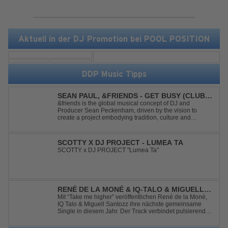
Aktuell in der DJ Promotion bei POOL POSITION
DDP Music Tipps
SEAN PAUL, &FRIENDS - GET BUSY (CLUB
MIX)
&friends is the global musical concept of DJ and
Producer Sean Peckenham, driven by the vision to
create a project embodying tradition, culture and
community. His new track “Get Busy (Club Mix)
alongside the Jamaican dancehall singer and rapper
Sean Paul, has taken this early 2000s hit to a who...
SCOTTY X DJ PROJECT - LUMEA TA
SCOTTY x DJ PROJECT "Lumea Ta"
RENÉ DE LA MONÉ & IQ-TALO & MIGUELL
SANTOZZ - TAKE ME HIGHER
Mit “Take me higher” veröffentlichen René de la Moné,
IQ Talo & Miguell Santozz ihre nächste gemeinsame
Single in diesem Jahr. Der Track verbindet pulsierenden
Afro-House-Elemente mit treibenden Deep-House-
Grooves zu einem sinnlich atmosphärischen