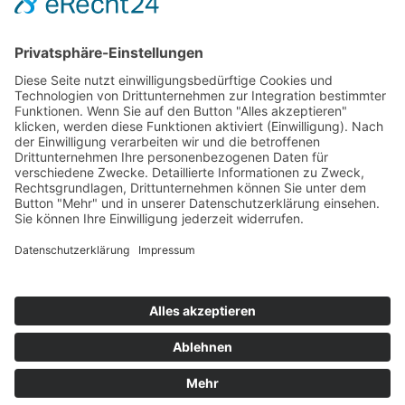
Hot 50
Top Neueinsteiger
Highscores
Jahrescharts
Top 100
Hot 50
Top Neueinsteiger
Highscores
Jahrescharts
DJ-Promo buchen