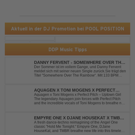
Aktuell in der DJ Promotion bei POOL POSITION
DDP Music Tipps
DANNY FERVENT - SOMEWHERE OVER THE
RAINBOW
Der Sommer ist im vollem Gange, und Danny Fervent
meldet sich mit seiner neuen Single zurück.Sie trägt den
Titel "Somewhere Over The Rainbow“. Mit 133 BPM
entfaltet sich ein melodischer Trance Sound, der durch
seine atmosphärische Dichte und mitreißende Dynamik
überzeugt. Kraftvolle, zugleich g...
AQUAGEN X TONI MOGENS X PERFECT
PITCH - UPTOWN GIRL
Aquagen x Toni Mogens x Perfect Pitch – Uptown Girl
The legendary Aquagen join forces with Perfect Pitch
and the incredible vocals of Toni Mogens to breathe new
life into Billy Joel's timeless classic "Uptown Girl."
Combining a bouncy bassline and a fresh, feel-good
production, this modern da...
EMPYRE ONE X DJANE HOUSEKAT X TMBR -
HOLD ME TONIGHT
A fresh dance-techno reimagining of the Angel One
classic "Hold Me Tonight." Empyre One, DJane
HouseKat, and TMBR breathe new life into this timeless