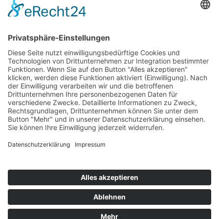
Top 100
Hot 50
Top Neueinsteiger
Highscores
Jahrescharts
Top 100
Hot 50
Top Neueinsteiger
Highscores
Jahrescharts
DJ-Promo buchen