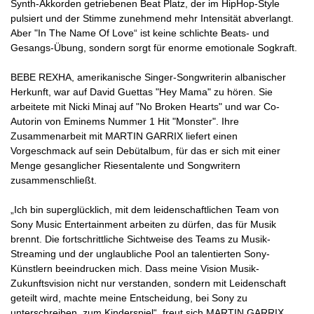
Synth-Akkorden getriebenen Beat Platz, der im HipHop-Style
pulsiert und der Stimme zunehmend mehr Intensität abverlangt.
Aber "In The Name Of Love“ ist keine schlichte Beats- und
Gesangs-Übung, sondern sorgt für enorme emotionale Sogkraft.
BEBE REXHA, amerikanische Singer-Songwriterin albanischer
Herkunft, war auf David Guettas "Hey Mama" zu hören. Sie
arbeitete mit Nicki Minaj auf "No Broken Hearts" und war Co-
Autorin von Eminems Nummer 1 Hit "Monster". Ihre
Zusammenarbeit mit MARTIN GARRIX liefert einen
Vorgeschmack auf sein Debütalbum, für das er sich mit einer
Menge gesanglicher Riesentalente und Songwritern
zusammenschließt.
„Ich bin superglücklich, mit dem leidenschaftlichen Team von
Sony Music Entertainment arbeiten zu dürfen, das für Musik
brennt. Die fortschrittliche Sichtweise des Teams zu Musik-
Streaming und der unglaubliche Pool an talentierten Sony-
Künstlern beeindrucken mich. Dass meine Vision Musik-
Zukunftsvision nicht nur verstanden, sondern mit Leidenschaft
geteilt wird, machte meine Entscheidung, bei Sony zu
unterschreiben, zum Kinderspiel“, freut sich MARTIN GARRIX.