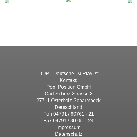
Management Platform
with their CMP to add this content to the list
of technologies used.
This content is not permitted to load due to
trackers that are not disclosed to the visitor.
Powered by
Usercentrics Consent
The website owner needs to setup the site
Management Platform
with their CMP to add this content to the list
of technologies used.
Powered by
Usercentrics Consent
Management Platform
DDP - Deutsche DJ Playlist
Kontakt:
Pool Position GmbH
Carl-Schurz-Strasse 8
27711 Osterholz-Scharmbeck
Deutschland
Fon 04791 / 80761 - 21
Fax 04791 / 80761 - 24
Impressum
Datenschutz