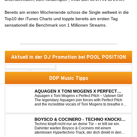
Bereits am ersten Wochenende schoss die Single weltweit in die
Top10 der iTunes Charts und toppte bereits am ersten Tag
sensationell die Benchmark von 1 Millionen Streams.
Aktuell in der DJ Promotion bei POOL POSITION
DDP Music Tipps
AQUAGEN X TONI MOGENS X PERFECT
PITCH - UPTOWN GIRL
Aquagen x Toni Mogens x Perfect Pitch – Uptown Girl
The legendary Aquagen join forces with Perfect Pitch
and the incredible vocals of Toni Mogens to breathe new
life into Billy Joel's timeless classic "Uptown Girl."
Combining a bouncy bassline and a fresh, feel-good
production, this modern da...
BOYSCO & COCINERO - TECHNO KNOCKIN'
AT YOUR DOOR
Techno klopft nicht nur an deine Tür – er tritt sie ein.
Dahinter warten Boysco & Cocinero mit einem
atemlosen Hypertechno-Track, der dich direkt in den
Partymodus katapultiert. „Techno Knockin' At Your Door“