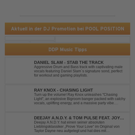
Aktuell in der DJ Promotion bei POOL POSITION
DDP Music Tipps
DANIEL SLAM - STAB THE TRACK
Aggressive Drum and Bass track with captivating male
vocals featuring Daniel Slam´s signature sond, perfect
for workout and gaming playlists.
RAY KNOX - CHASING LIGHT
Turn up the volume! Ray Knox unleashes "Chasing
Light", an explosive Bigroom banger packed with catchy
vocals, uplifting energy, and a massive party vibe.
Designed to dominate dancefloors and festival stages
alike. A guaranteed crowd-pleaser and party starter!
DEEJAY A.N.D.Y. & TOM PULSE FEAT. JOY
ANDERSEN - PROVE YOUR LOVE
Deejay A.N.D.Y. hat einen seiner absoluten
Lieblingsklassiker „Prove Your Love“ im Original von
Taylor Dayne neu aufgelegt und hat dies mit