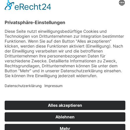
Top 100
Hot 50
Top Neueinsteiger
Highscores
Jahrescharts
Top 100
Hot 50
Top Neueinsteiger
Highscores
Jahrescharts
DJ-Promo buchen