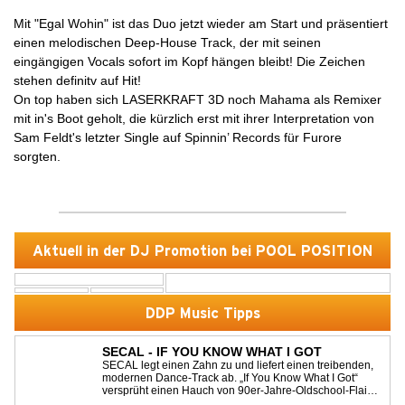
Mit "Egal Wohin" ist das Duo jetzt wieder am Start und präsentiert
einen melodischen Deep-House Track, der mit seinen
eingängigen Vocals sofort im Kopf hängen bleibt! Die Zeichen
stehen definitv auf Hit!
On top haben sich LASERKRAFT 3D noch Mahama als Remixer
mit in's Boot geholt, die kürzlich erst mit ihrer Interpretation von
Sam Feldt's letzter Single auf Spinnin’ Records für Furore
sorgten.
Aktuell in der DJ Promotion bei POOL POSITION
DDP Music Tipps
SECAL - IF YOU KNOW WHAT I GOT
SECAL legt einen Zahn zu und liefert einen treibenden,
modernen Dance-Track ab. „If You Know What I Got“
versprüht einen Hauch von 90er-Jahre-Oldschool-Flair,
kombiniert mit frischen, neuen Elementen – perfekt für