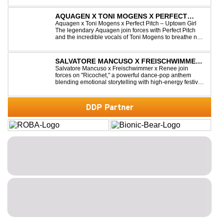
Dance- oder Workout-Playlists und natürlich ideal für
Club- und Festival-Sets.
AQUAGEN X TONI MOGENS X PERFECT
PITCH - UPTOWN GIRL
Aquagen x Toni Mogens x Perfect Pitch – Uptown Girl
The legendary Aquagen join forces with Perfect Pitch
and the incredible vocals of Toni Mogens to breathe new
life into Billy Joel's timeless classic "Uptown Girl."
Combining a bouncy bassline and a fresh, feel-good
production, this modern da...
SALVATORE MANCUSO X FREISCHWIMMER
X RENEE - RICOCHET
Salvatore Mancuso x Freischwimmer x Renee join
forces on "Ricochet," a powerful dance-pop anthem
blending emotional storytelling with high-energy festival
production. Inspired by Bruce Springsteen's For You, the
track transforms a timeless theme into a fresh, modern
dance experience. Crafted by...
DDP Partner