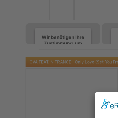
Wir benötigen Ihre
Zustimmung, um
den Spotify-
Service zu laden!
CVA FEAT. N-TRANCE - Only Love (Set You Fr
Wir verwenden Spotify,
um Inhalte einzubetten.
Dieser Service kann
Daten zu Ihren
Aktivitäten sammeln.
Bitte lesen Sie die Details
durch und stimmen Sie
der Nutzung des Service
zu, um diese Inhalte
anzuzeigen.