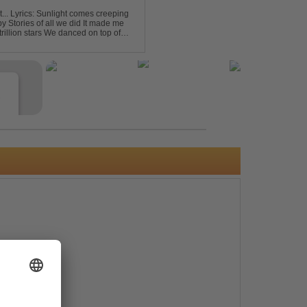
eping
e
s
e