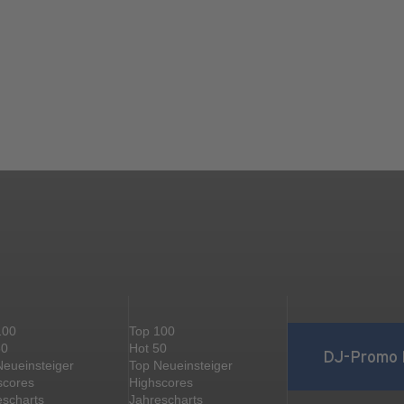
100
Top 100
50
Hot 50
DJ-Promo 
Neueinsteiger
Top Neueinsteiger
scores
Highscores
escharts
Jahrescharts