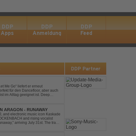
DDP
DDP
DDP
Apps
Anmeldung
Feed
s
DDP Partner
et Me Go“ liefert er erneut
rfekt für den Dancefloor, aber auch
st im Alltag geeignet ist. Deep
nt sein, was als Nächstes...
IN ARAGON - RUNAWAY
 and electronic music icon Kaskade
 GLOCKENBACH and rising vocalist
,” arriving July 31st. The track
hcoming ORIGIN...