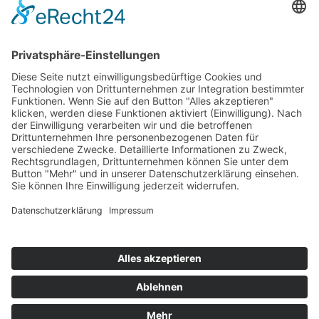
Top 100
Hot 50
Top Neueinsteiger
Highscores
Jahrescharts
Top 100
Hot 50
Top Neueinsteiger
Highscores
Jahrescharts
DJ-Promo buchen