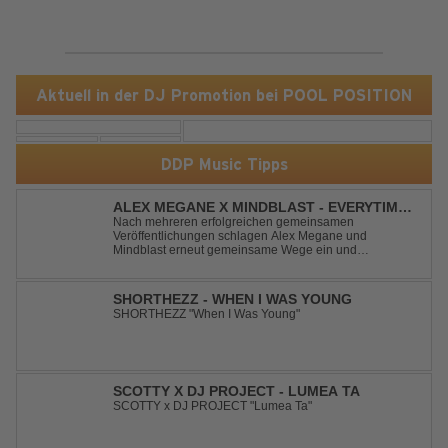
Aktuell in der DJ Promotion bei POOL POSITION
DDP Music Tipps
ALEX MEGANE X MINDBLAST - EVERYTIME
WE TOUCH
Nach mehreren erfolgreichen gemeinsamen
Veröffentlichungen schlagen Alex Megane und
Mindblast erneut gemeinsame Wege ein und
präsentieren mit Everytime We Touch ihre neueste
Zusammenarbeit. Für ihre aktuelle Single haben sie sich
einen echten Klassiker vorgenommen: den
SHORTHEZZ - WHEN I WAS YOUNG
unvergessenen Song von Ma...
SHORTHEZZ "When I Was Young"
SCOTTY X DJ PROJECT - LUMEA TA
SCOTTY x DJ PROJECT "Lumea Ta"