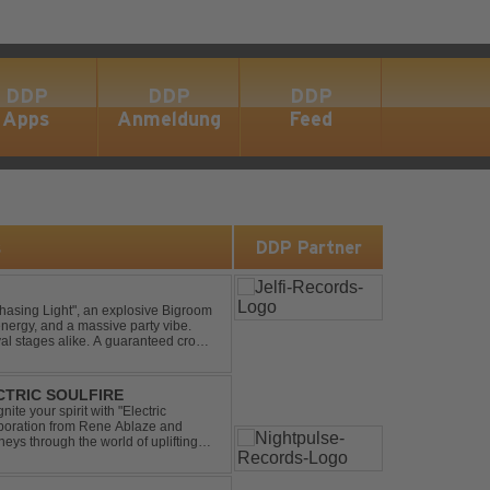
DDP
DDP
DDP
Apps
Anmeldung
Feed
s
DDP Partner
asing Light", an explosive Bigroom
energy, and a massive party vibe.
al stages alike. A guaranteed crowd-
ECTRIC SOULFIRE
ite your spirit with "Electric
aboration from Rene Ablaze and
neys through the world of uplifting
ing Vocal Trance me...