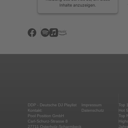
Inhalte anzuzeigen.
Mehr Informationen
Akzeptieren
powered by
Usercentrics Consent
Management Platform
&
eRecht24
DDP - Deutsche DJ Playlist
Impressum
Top 
Kontakt:
Datenschutz
Hot 
Pool Position GmbH
Top 
Carl-Schurz-Strasse 8
High
27711 Osterholz-Scharmbeck
Jahr