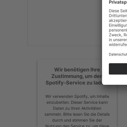
Mehr Informationen
Akzeptieren
powered by
Usercentrics
Consent Management
Platform
&
eRecht24
Wir benötigen Ihre
Zustimmung, um den
Spotify-Service zu laden!
Wir verwenden Spotify, um Inhalte
einzubetten. Dieser Service kann
Daten zu Ihren Aktivitäten
sammeln. Bitte lesen Sie die Details
durch und stimmen Sie der
Nutzung des Service zu, um diese