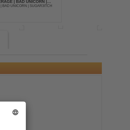
RAGE | BAD UNICORN |
| BAD UNICORN | SUGAR3ITCH
e
s
e