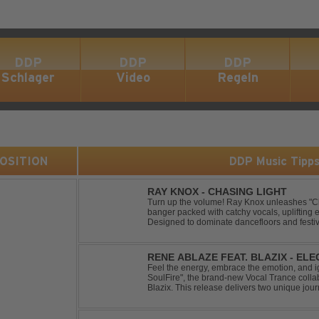
DDP
DDP
DDP
Schlager
Video
Regeln
 POSITION
DDP Music Tipp
RAY KNOX - CHASING LIGHT
Turn up the volume! Ray Knox unleashes "Ch
banger packed with catchy vocals, uplifting 
Designed to dominate dancefloors and festiv
pleaser and party starter!
RENE ABLAZE FEAT. BLAZIX - EL
Feel the energy, embrace the emotion, and ign
SoulFire", the brand-new Vocal Trance coll
Blazix. This release delivers two unique jour
melodies and powerful vocals. Classic Uplift