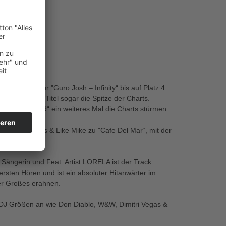
s
ocal Edit für "Guro Josh – Infinity“ bis auf Platz 4
rreichte der Titel sogar die Spitze der Charts.
 Is Love 2k9“ ein weiteres Mal die Charts stürmen.
 Dimitri Vegas & Like Mike zu "Cafe Del Mar“, mit der
 Werk.
ängerin und Feat. Artist LORELA ist der Track
sten Hören und ist ein absoluter Hitanwärter im
er Großes erahnen.
r DJ Größen an wie Don Diablo, W&W, Dimitri Vegas &