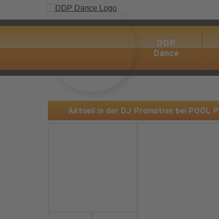
DDP
Dance
Aktuell in der DJ Promotion bei POOL