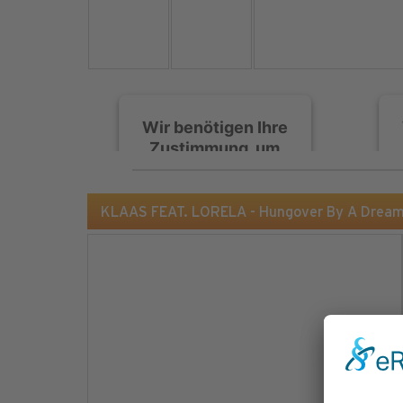
Wir benötigen Ihre
Zustimmung, um
den Spotify-
Service zu laden!
KLAAS FEAT. LORELA - Hungover By A Dream
Wir verwenden Spotify,
um Inhalte einzubetten.
Dieser Service kann
Daten zu Ihren
Aktivitäten sammeln.
Bitte lesen Sie die Details
durch und stimmen Sie
der Nutzung des Service
zu, um diese Inhalte
anzuzeigen.