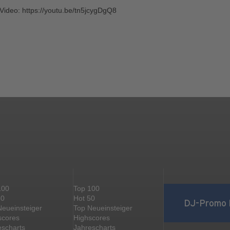
Video: https://youtu.be/tn5jcygDgQ8
100
Top 100
50
Hot 50
DJ-Promo 
Neueinsteiger
Top Neueinsteiger
scores
Highscores
escharts
Jahrescharts