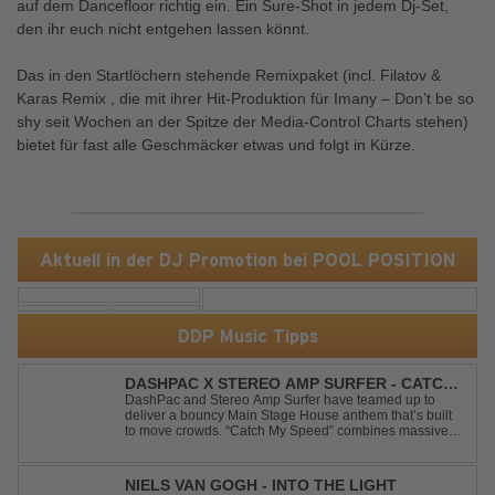
auf dem Dancefloor richtig ein. Ein Sure-Shot in jedem Dj-Set,
den ihr euch nicht entgehen lassen könnt.
Das in den Startlöchern stehende Remixpaket (incl. Filatov &
Karas Remix , die mit ihrer Hit-Produktion für Imany – Don’t be so
shy seit Wochen an der Spitze der Media-Control Charts stehen)
bietet für fast alle Geschmäcker etwas und folgt in Kürze.
Aktuell in der DJ Promotion bei POOL POSITION
DDP Music Tipps
DASHPAC X STEREO AMP SURFER - CATCH
MY SPEED
DashPac and Stereo Amp Surfer have teamed up to
deliver a bouncy Main Stage House anthem that’s built
to move crowds. “Catch My Speed” combines massive
lead sounds, pumping basslines, and infectious energy
into one festival-ready package. Packed with peak-time
vibes and unstoppable momentum, th...
NIELS VAN GOGH - INTO THE LIGHT