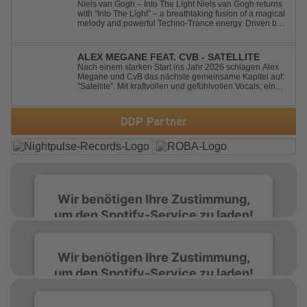
Niels van Gogh – Into The Light Niels van Gogh returns
with “Into The Light” – a breathtaking fusion of a magical
melody and powerful Techno-Trance energy. Driven by
euphoric synths, soaring emotions, and a massive peak-
time groove, this track delivers pure goosebumps from
start to finish. Kn...
ALEX MEGANE FEAT. CVB - SATELLITE
Nach einem starken Start ins Jahr 2026 schlagen Alex
Megane und CvB das nächste gemeinsame Kapitel auf:
"Satellite". Mit kraftvollen und gefühlvollen Vocals, einer
mitreißenden Melodie und einer energiegeladenen,
modernen Produktion entführt "Satellite" die Hörer auf
eine emotionale Reise durc...
DDP Partner
Wir benötigen Ihre Zustimmung,
um den Spotify-Service zu laden!
Wir verwenden Spotify, um Inhalte
Wir benötigen Ihre Zustimmung,
einzubetten. Dieser Service kann Daten zu
um den Spotify-Service zu laden!
Ihren Aktivitäten sammeln. Bitte lesen Sie die
Details durch und stimmen Sie der Nutzung
des Service zu, um diese Inhalte anzuzeigen.
Wir verwenden Spotify, um Inhalte