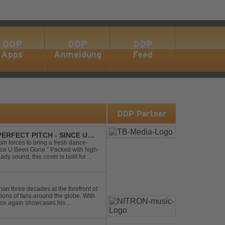
DDP
DDP
DDP
Apps
Anmeldung
Feed
s
DDP Partner
ERFECT PITCH - SINCE U
in forces to bring a fresh dance-
Since U Been Gone.” Packed with high-
ady sound, this cover is built for
efloor ...
an three decades at the forefront of
tions of fans around the globe. With
once again showcases his
 Trance at its very ...