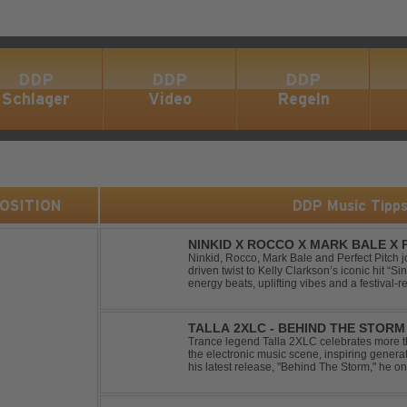
DDP
DDP
DDP
Schlager
Video
Regeln
 POSITION
DDP Music Tipp
NINKID X ROCCO X MARK BALE X P
BEEN GONE
Ninkid, Rocco, Mark Bale and Perfect Pitch jo
driven twist to Kelly Clarkson’s iconic hit “
energy beats, uplifting vibes and a festival-re
peak-time sets, radio rotations and every danc
TALLA 2XLC - BEHIND THE STORM
Trance legend Talla 2XLC celebrates more th
the electronic music scene, inspiring genera
his latest release, "Behind The Storm," he 
unmistakable sound, delivering Uplifting Vocal