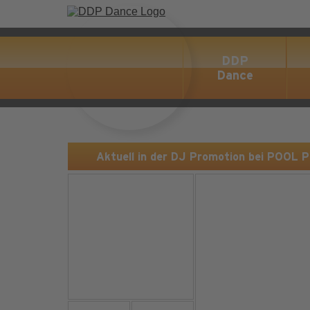
DDP
Dance
Aktuell in der DJ Promotion bei POOL