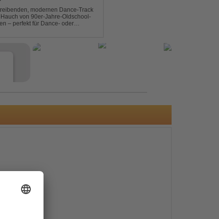
T
n treibenden, modernen Dance-Track
en Hauch von 90er-Jahre-Oldschool-
ten – perfekt für Dance- oder
b- und Festival-Sets.
e
s
e