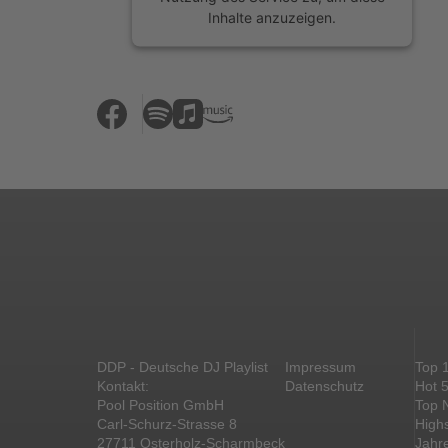
Inhalte anzuzeigen.
Mehr Informationen
Akzeptieren
powered by
Usercentrics Consent
Management Platform
&
eRecht24
DDP - Deutsche DJ Playlist
Impressum
Top 
Kontakt:
Datenschutz
Hot 
Pool Position GmbH
Top 
Carl-Schurz-Strasse 8
High
27711 Osterholz-Scharmbeck
Jahr