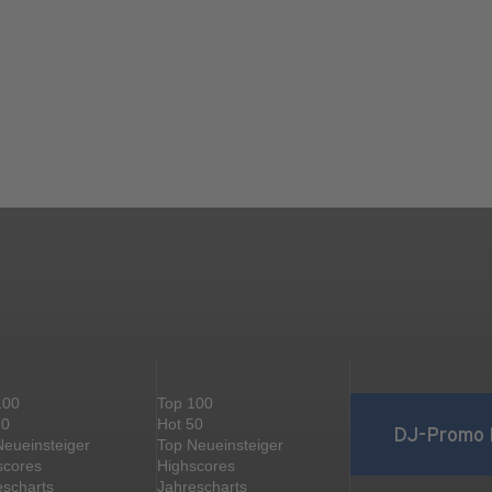
100
Top 100
50
Hot 50
DJ-Promo 
Neueinsteiger
Top Neueinsteiger
scores
Highscores
escharts
Jahrescharts