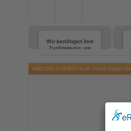
Wir benötigen Ihre
Zustimmung, um
den Spotify-
Service zu laden!
NINETOES & FATBOY SLIM - Finder (Hope) (Sp
Wir verwenden Spotify,
um Inhalte einzubetten.
Dieser Service kann
Daten zu Ihren
Aktivitäten sammeln.
Bitte lesen Sie die Details
durch und stimmen Sie
der Nutzung des Service
zu, um diese Inhalte
anzuzeigen.