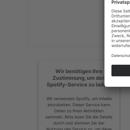
Mehr Informationen
Akzeptieren
powered by
Usercentrics
Consent Management
Platform
&
eRecht24
Wir benötigen Ihre
Zustimmung, um den
Spotify-Service zu laden!
Wir verwenden Spotify, um Inhalte
einzubetten. Dieser Service kann
Daten zu Ihren Aktivitäten
sammeln. Bitte lesen Sie die Details
durch und stimmen Sie der
Nutzung des Service zu, um diese