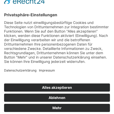
Hot 50
Top Neueinsteiger
Highscores
Jahrescharts
Top 100
Hot 50
Top Neueinsteiger
Highscores
Jahrescharts
DJ-Promo buchen