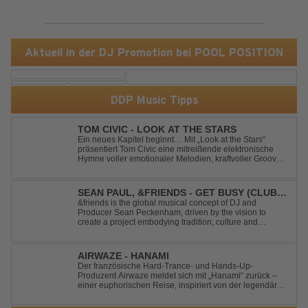
Aktuell in der DJ Promotion bei POOL POSITION
DDP Music Tipps
TOM CIVIC - LOOK AT THE STARS
Ein neues Kapitel beginnt… Mit „Look at the Stars“
präsentiert Tom Civic eine mitreißende elektronische
Hymne voller emotionaler Melodien, kraftvoller Grooves
und dem Gefühl, über das Gewöhnliche
hinauszublicken. Bekannt für seine einzigartige
Verbindung aus Dance, House und elektronische...
SEAN PAUL, &FRIENDS - GET BUSY (CLUB
MIX)
&friends is the global musical concept of DJ and
Producer Sean Peckenham, driven by the vision to
create a project embodying tradition, culture and
community. His new track “Get Busy (Club Mix)
alongside the Jamaican dancehall singer and rapper
Sean Paul, has taken this early 2000s hit to a who...
AIRWAZE - HANAMI
Der französische Hard-Trance- und Hands-Up-
Produzent Airwaze meldet sich mit „Hanami“ zurück –
einer euphorischen Reise, inspiriert von der legendären
japanischen Kirschblütenzeit. Durch die Kombination
aus mitreißenden Melodien, energiegeladenen