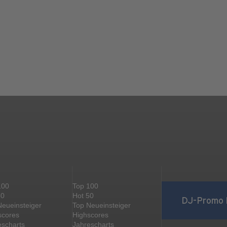
100
Top 100
50
Hot 50
DJ-Promo 
Neueinsteiger
Top Neueinsteiger
scores
Highscores
escharts
Jahrescharts