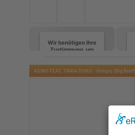
Wir benötigen Ihre
Zustimmung, um
den Spotify-
Service zu laden!
ASINO FEAT. TANIA DOKO - Hungry (Big Beef!
Wir verwenden Spotify,
um Inhalte einzubetten.
Dieser Service kann
Daten zu Ihren
Aktivitäten sammeln.
Bitte lesen Sie die Details
durch und stimmen Sie
der Nutzung des Service
zu, um diese Inhalte
anzuzeigen.