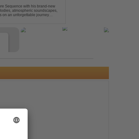
uture Sequence with his brand-new
melodies, atmospheric soundscapes,
rs on an unforgettable journey
g epic breakdowns...
e
s
e