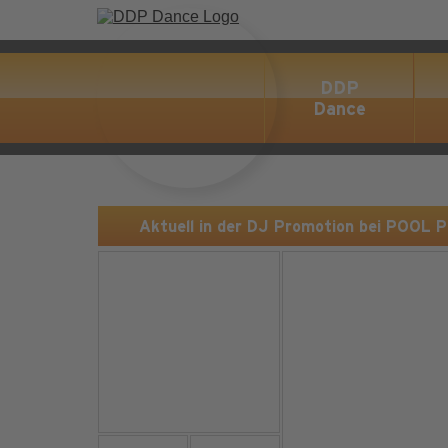
DDP
Dance
Aktuell in der DJ Promotion bei POOL