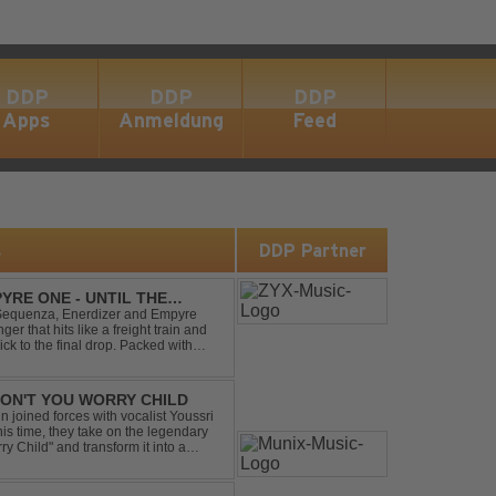
DDP
DDP
DDP
Apps
Anmeldung
Feed
s
DDP Partner
YRE ONE - UNTIL THE
 Sequenza, Enerdizer and Empyre
 that hits like a freight train and
ck to the final drop. Packed with
unstoppable festival...
 DON'T YOU WORRY CHILD
 joined forces with vocalist Youssri
is time, they take on the legendary
 Child" and transform it into a
eserving the...