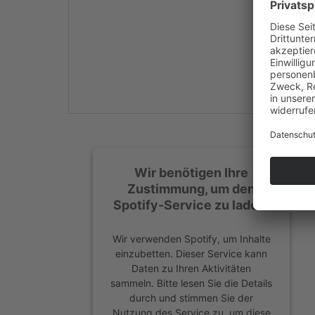
Mehr Informationen
Akzeptieren
powered by
Usercentrics
Consent Management
Platform
&
eRecht24
Wir benötigen Ihre
Zustimmung, um den
Spotify-Service zu laden!
Wir verwenden Spotify, um Inhalte
einzubetten. Dieser Service kann
Daten zu Ihren Aktivitäten
sammeln. Bitte lesen Sie die Details
durch und stimmen Sie der
Nutzung des Service zu, um diese