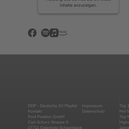
Inhalte anzuzeigen.
Mehr Informationen
Akzeptieren
powered by
Usercentrics Consent
Management Platform
&
eRecht24
DDP - Deutsche DJ Playlist
Impressum
Top 
Kontakt:
Datenschutz
Hot 
Pool Position GmbH
Top 
Carl-Schurz-Strasse 8
High
27711 Osterholz-Scharmbeck
Jahr