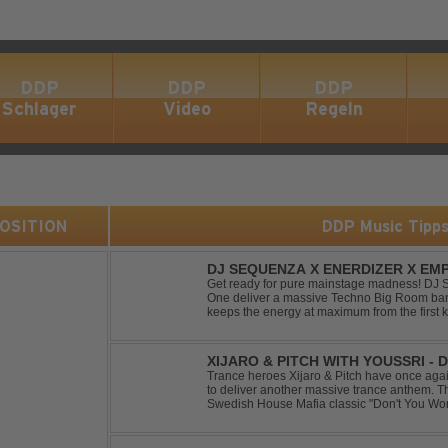
DDP
DDP
DDP
Schlager
Video
Regeln
 POSITION
DDP Music Tipp
DJ SEQUENZA X ENERDIZER X EMP
MORNING LIGHT
Get ready for pure mainstage madness! DJ
One deliver a massive Techno Big Room banger
keeps the energy at maximum from the first ki
explosive synths, pounding basslines and an 
XIJARO & PITCH WITH YOUSSRI -
Trance heroes Xijaro & Pitch have once again
to deliver another massive trance anthem. Th
Swedish House Mafia classic "Don't You Worry
breathtaking trance banger while perfectly pr