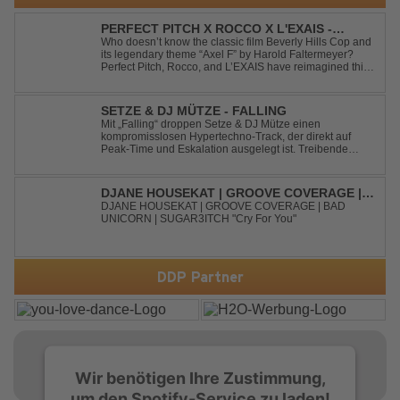
PERFECT PITCH X ROCCO X L'EXAIS -
DANCING ON FIRE
Who doesn’t know the classic film Beverly Hills Cop and
its legendary theme “Axel F” by Harold Faltermeyer?
Perfect Pitch, Rocco, and L’EXAIS have reimagined this
timeless classic with a fresh, modern approach.
Featuring an original vocal hook and a contemporary
production style, they respectf...
SETZE & DJ MÜTZE - FALLING
Mit „Falling“ droppen Setze & DJ Mütze einen
kompromisslosen Hypertechno-Track, der direkt auf
Peak-Time und Eskalation ausgelegt ist. Treibende
Kicks, verzerrte Synths und energiegeladene Drops
verschmelzen zu einem Sound, der keine Pausen kennt
– roh, schnell und absolut mitreißend. Zwischen ...
DJANE HOUSEKAT | GROOVE COVERAGE |
BAD UNICORN | SUGAR3ITCH - CRY FOR
DJANE HOUSEKAT | GROOVE COVERAGE | BAD
UNICORN | SUGAR3ITCH "Cry For You"
YOU
DDP Partner
Wir benötigen Ihre Zustimmung,
um den Spotify-Service zu laden!