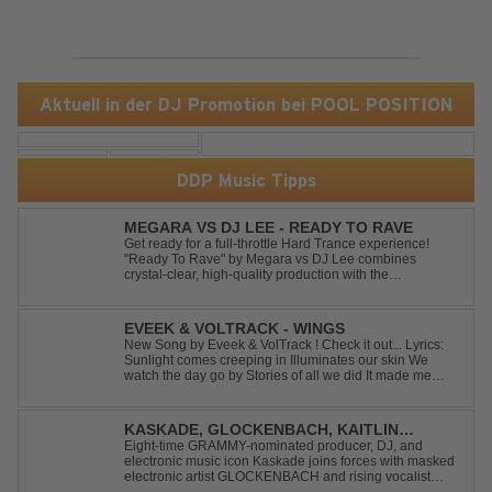
Aktuell in der DJ Promotion bei POOL POSITION
DDP Music Tipps
MEGARA VS DJ LEE - READY TO RAVE
Get ready for a full-throttle Hard Trance experience!
"Ready To Rave" by Megara vs DJ Lee combines
crystal-clear, high-quality production with the
unmistakable spirit of the '90s. Driven by an uplifting,
high-energy melody and pounding, stomping drums, this
track delivers pure rave nostalgia wh...
EVEEK & VOLTRACK - WINGS
New Song by Eveek & VolTrack ! Check it out... Lyrics:
Sunlight comes creeping in Illuminates our skin We
watch the day go by Stories of all we did It made me
think of you It made me think of you Under a trillion stars
We danced on top of cars ...
KASKADE, GLOCKENBACH, KAITLIN
ARAGON - RUNAWAY
Eight-time GRAMMY-nominated producer, DJ, and
electronic music icon Kaskade joins forces with masked
electronic artist GLOCKENBACH and rising vocalist