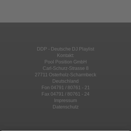
Ihren Aktivitäten sammeln. Bitte lesen Sie die
Mehr Informationen
powered by
Usercentrics Consent
Details durch und stimmen Sie der Nutzung
Management Platform
&
eRecht24
des Service zu, um diese Inhalte anzuzeigen.
Akzeptieren
Mehr Informationen
powered by
Usercentrics Consent
Management Platform
&
eRecht24
Akzeptieren
DDP - Deutsche DJ Playlist
powered by
Usercentrics Consent
Kontakt:
Management Platform
&
eRecht24
Pool Position GmbH
Carl-Schurz-Strasse 8
27711 Osterholz-Scharmbeck
Deutschland
Fon 04791 / 80761 - 21
Fax 04791 / 80761 - 24
Impressum
Datenschutz