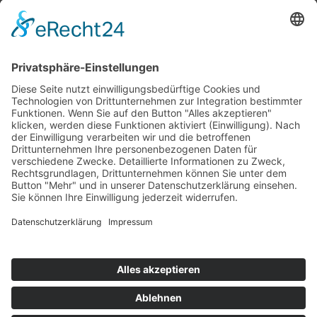
Top 100
Hot 50
Top Neueinsteiger
Highscores
Jahrescharts
Top 100
Hot 50
Top Neueinsteiger
Highscores
Jahrescharts
DJ-Promo buchen